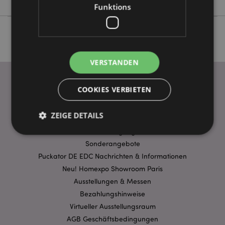
Funktions
VERSTANDEN
COOKIES VERBIETEN
WICHTIGE INFORMATION
ZEIGE DETAILS
FAQ
Lieferbedingungen
Sonderangebote
Unbedingt notwendige
Leistungs
Puckator DE EDC Nachrichten & Informationen
Neu! Homexpo Showroom Paris
Ausrichten
Funktions
Ausstellungen & Messen
Streng-notwendige-Cookies ermöglichen
Bezahlungshinweise
Kernfunktionen der Website wie die
Benutzeranmeldung und die Kontoverwaltung.
Virtueller Ausstellungsraum
Ohne unbedingt notwendige cookies kann die
AGB Geschäftsbedingungen
Website nicht richtig genutzt werden.