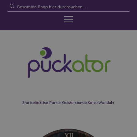
›
Startseite
Lisa Parker Geisterstunde Katze Wanduhr
Skip
Skip
to
to
the
the
end
beginning