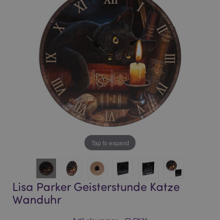
of
of
the
the
images
images
gallery
gallery
Tap to expand
Lisa Parker Geisterstunde Katze
Wanduhr