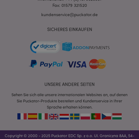
Fax: 01579 321520
kundenservice@puckator.de
SICHERES EINKAUFEN
mage-messages
1 Ta
Adobe Inc.
Stun
www.puckator.de
UNSERE ANDERE SEITEN
Sehen Sie sich alle unsere internationalen Websites an, auf denen
Sie Puckator-Produkte bestellen und Kundenservice in Ihrer
Sprache erhalten können.
mage-cache-sessid
1 T
Adobe Inc.
www.puckator.de
Copyright © 2000 - 2025 Puckator EDC Sp. z o.o. Ul. Graniczna 8AA, 54-