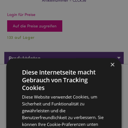
Artikelnummer - CLCK36
Login für Preise
Auf die Preise zugreifen
133 auf Lager
Produktdaten
×
Diese Internetseite macht
Produktbeschreibung
Gebrauch von Tracking
Cookies
Lisa Parker Geisterstunde Katze Wanduhr
Diese Website verwendet Cookies, um
Material:
MDF
Sicherheit und Funktionalität zu
Batterie benötigt:
1 AA
gewährleisten und die
Batterie enthalten:
Nein
Benutzerfreundlichkeit zu verbessern. Sie
Wandmontage:
können Ihre Cookie-Präferenzen unten
Ja