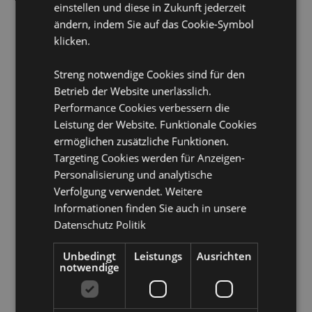
einstellen und diese in Zukunft jederzeit
Lizenz-Informationen:
Dieses Produkt ist vollständig
ändern, indem Sie auf das Cookie-Symbol
lizenziert und kann weltweit verkauft werden.
klicken.
Produkttressourcen:
Streng notwendige Cookies sind für den
Möchten Sie mehr über den Einkauf bei Puckator
Betrieb der Website unerlässlich.
erfahren?
Dann lesen Sie unseren
Leitfaden für
Kundeninformationen.
Performance Cookies verbessern die
Leistung der Website. Funktionale Cookies
ermöglichen zusätzliche Funktionen.
Produktattribute
Targeting Cookies werden für Anzeigen-
Mehr
Höhe 30cm Breite 30cm Tiefe 4cm
Personalisierung und analytische
Information
5055071505560
Verfolgung verwendet. Weitere
Informationen finden Sie auch in unsere
12
Datenschutz Politik
0.494000
Keine
Unbedingt
Leistungs
Ausrichten
Keine
notwendige
Keine
Lisa Parker