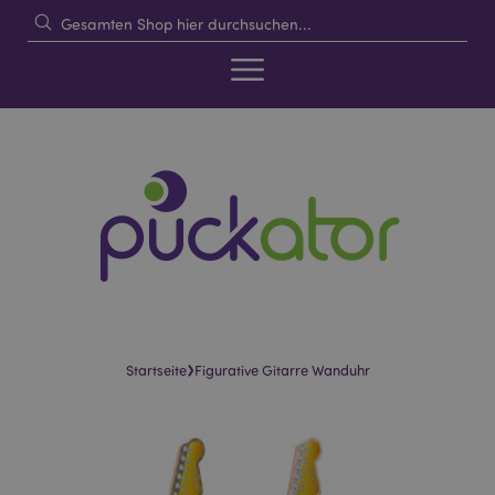
›
Startseite
Figurative Gitarre Wanduhr
Skip
Skip
to
to
the
the
end
beginning