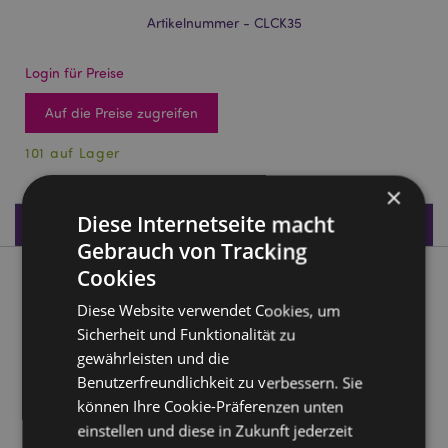
Artikelnummer - CLCK35
Login für Preise
Auf die Preise zugreifen
101 auf Lager
×
Diese Internetseite macht
Produktdaten
Gebrauch von Tracking
Cookies
Produktbeschreibung
Diese Website verwendet Cookies, um
Sicherheit und Funktionalität zu
Figurative Gitarre Wanduhr
gewährleisten und die
Material:
MDF
Benutzerfreundlichkeit zu verbessern. Sie
Batterie benötigt:
1 AA
können Ihre Cookie-Präferenzen unten
Batterie enthalten:
Nein
einstellen und diese in Zukunft jederzeit