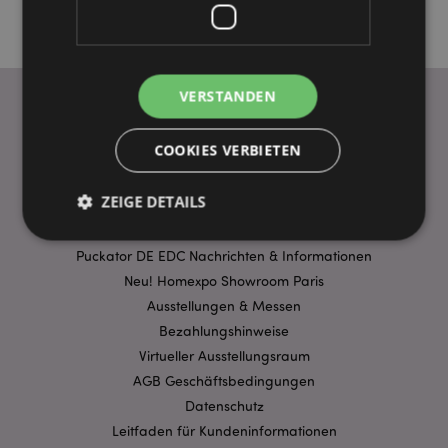
VERSTANDEN
WICHTIGE INFORMATION
COOKIES VERBIETEN
FAQ
ZEIGE DETAILS
Lieferbedingungen
Sonderangebote
Puckator DE EDC Nachrichten & Informationen
Neu! Homexpo Showroom Paris
Unbedingt notwendige
Leistungs
Ausstellungen & Messen
Ausrichten
Funktions
Bezahlungshinweise
Streng-notwendige-Cookies ermöglichen
Virtueller Ausstellungsraum
Kernfunktionen der Website wie die
Benutzeranmeldung und die Kontoverwaltung.
AGB Geschäftsbedingungen
Ohne unbedingt notwendige cookies kann die
Datenschutz
Website nicht richtig genutzt werden.
Leitfaden für Kundeninformationen
Provider
/