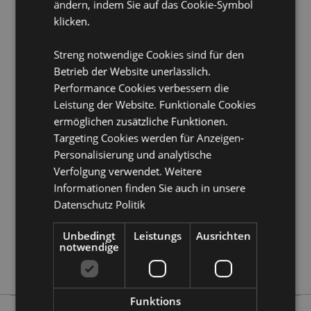
ändern, indem Sie auf das Cookie-Symbol
Wandmontage:
Ja
klicken.
Produkttressourcen:
Streng notwendige Cookies sind für den
Möchten Sie mehr über den Einkauf bei Puckator
Betrieb der Website unerlässlich.
erfahren?
Dann lesen Sie unseren
Leitfaden für
Kundeninformationen.
Performance Cookies verbessern die
Leistung der Website. Funktionale Cookies
ermöglichen zusätzliche Funktionen.
Produktattribute
Targeting Cookies werden für Anzeigen-
Mehr
Höhe 50cm Breite 17cm Tiefe 3cm
Personalisierung und analytische
Information
5055071505553
Verfolgung verwendet. Weitere
Informationen finden Sie auch in unsere
12
Datenschutz Politik
0.373000
Keine
Unbedingt
Leistungs
Ausrichten
Keine
notwendige
Keine
Funktions