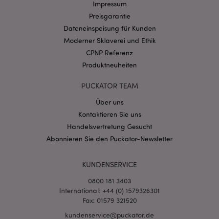
Name
Abl
Impressum
Domain
Preisgarantie
CookieScriptConsent
1 Mo
CookieScript
.puckator.de
Dateneinspeisung für Kunden
Moderner Sklaverei und Ethik
CPNP Referenz
Produktneuheiten
PUCKATOR TEAM
mage-cache-storage-section-
1 T
Adobe Inc.
invalidation
www.puckator.de
Über uns
Kontaktieren Sie uns
Handelsvertretung Gesucht
Datenschutzbestimmungen von Google
Abonnieren Sie den Puckator-Newsletter
PHPSESSID
1 Ta
PHP.net
Stun
.www.puckator.de
KUNDENSERVICE
0800 181 3403
International: +44 (0) 1579326301
Fax: 01579 321520
kundenservice@puckator.de