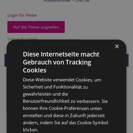
Artikelnummer - CHE136
Login für Preise
Auf die Preise zugreifen
948 auf Lager
×
Diese Internetseite macht
Produktdaten
Gebrauch von Tracking
Cookies
Produktbeschreibung
Diese Website verwendet Cookies, um
Sicherheit und Funktionalität zu
Peace of Heaven Engels-Schneekugel
gewährleisten und die
Benutzerfreundlichkeit zu verbessern. Sie
Material:
Harz
können Ihre Cookie-Präferenzen unten
einstellen und diese in Zukunft jederzeit
Produkttressourcen:
ändern, indem Sie auf das Cookie-Symbol
Möchten Sie mehr über den Einkauf bei Puckator
klicken.
erfahren?
Dann lesen Sie unseren
Leitfaden für