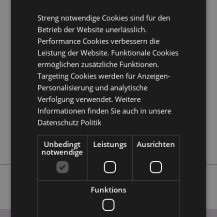
Kundeninformationen.
Streng notwendige Cookies sind für den
Betrieb der Website unerlässlich.
Produktattribute
Performance Cookies verbessern die
Mehr
4.5x4.5x5.8cm
Leistung der Website. Funktionale Cookies
Information
ermöglichen zusätzliche Funktionen.
5055071752421
Targeting Cookies werden für Anzeigen-
96
Personalisierung und analytische
0.095000
Verfolgung verwendet. Weitere
Keine
Informationen finden Sie auch in unsere
Keine
Datenschutz Politik
Keine
Peace of Heaven
Unbedingt
Leistungs
Ausrichten
notwendige
Funktions