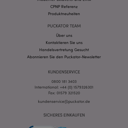
.puckator.de
CPNP Referenz
Produktneuheiten
PUCKATOR TEAM
Über uns
Kontaktieren Sie uns
mage-cache-storage-section-
1 T
Adobe Inc.
invalidation
www.puckator.de
Handelsvertretung Gesucht
Abonnieren Sie den Puckator-Newsletter
Datenschutzbestimmungen von Google
KUNDENSERVICE
PHPSESSID
1 Ta
PHP.net
Stun
.www.puckator.de
0800 181 3403
International: +44 (0) 1579326301
Fax: 01579 321520
kundenservice@puckator.de
SICHERES EINKAUFEN