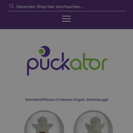
›
Startseite
Peace of Heaven Engels-Schneekugel
Skip
Skip
to
to
the
the
end
beginning