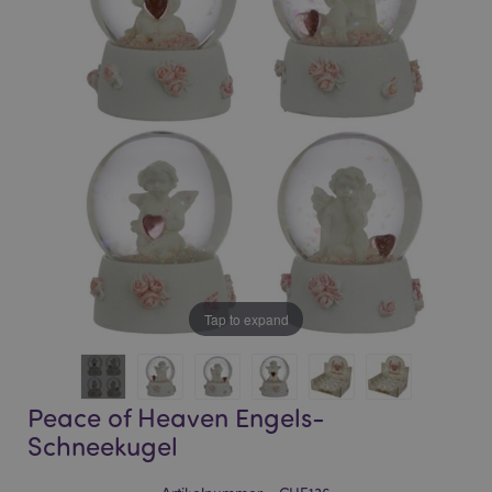
of
of
the
the
images
images
gallery
gallery
Tap to expand
Peace of Heaven Engels-
Schneekugel