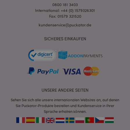
0800 181 3403
International: +44 (0) 1579326301
Fax: 01579 321520
X-Magento-Vary
1 Ta
Adobe Inc.
Stun
www.puckator.de
kundenservice@puckator.de
SICHERES EINKAUFEN
_GRECAPTCHA
6
Google LLC
Mon
www.google.com
UNSERE ANDERE SEITEN
recently_compared_product_previous
1 T
Sehen Sie sich alle unsere internationalen Websites an, auf denen
Adobe Inc.
www.puckator.de
Sie Puckator-Produkte bestellen und Kundenservice in Ihrer
Sprache erhalten können.
section_data_ids
1 T
Adobe Inc.
www.puckator.de