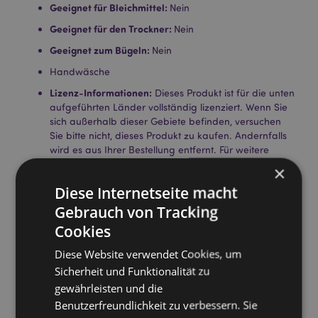
Geeignet für Bleichmittel:
Nein
Geeignet für den Trockner:
Nein
Geeignet zum Bügeln:
Nein
Handwäsche
Lizenz-Informationen:
Dieses Produkt ist für die unten
aufgeführten Länder vollständig lizenziert. Wenn Sie
sich außerhalb dieser Gebiete befinden, versuchen
Sie bitte nicht, dieses Produkt zu kaufen. Andernfalls
wird es aus Ihrer Bestellung entfernt. Für weitere
Informationen wenden Sie sich bitte an unseren
×
Kundenservice.
Diese Internetseite macht
Lizenzierte Gebiete:
Åland-Inseln, Albanien, Algerien,
Andorra, Angola, Österreich, Azoren (Portugal),
Gebrauch von Tracking
Bahrain, Balearen (Spanien), Weißrussland, Belgien,
Cookies
Benin, Bermuda, Bosnien und Herzegowina,
Botswana, Bulgarien, Burkina Faso, Burundi, Kamerun,
Diese Website verwendet Cookies, um
Kanada, Kanarische Inseln (Spanien), Kap Verde,
Sicherheit und Funktionalität zu
Zentralafrikanische Republik, Ceuta und Melilla,
gewährleisten und die
Tschad, Komoren, Demokratische Republik Kongo,
Benutzerfreundlichkeit zu verbessern. Sie
Korsika (Frankreich), Elfenbeinküste, Kroatien, Zypern,