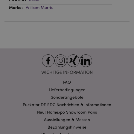
Website nicht richtig genutzt werden.
William Morris
Provider
/
Name
Abl
Domain
CookieScriptConsent
1 Mo
CookieScript
.puckator.de
mage-cache-storage-section-
1 T
WICHTIGE INFORMATION
Adobe Inc.
invalidation
www.puckator.de
FAQ
Lieferbedingungen
Sonderangebote
Datenschutzbestimmungen von Google
Puckator DE EDC Nachrichten & Informationen
PHPSESSID
1 Ta
PHP.net
Stun
.www.puckator.de
Neu! Homexpo Showroom Paris
Ausstellungen & Messen
Bezahlungshinweise