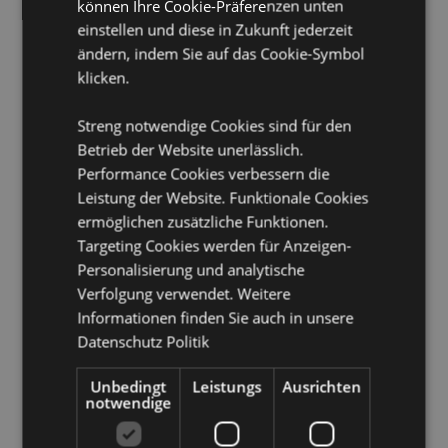
Tschechische Republik, Dänemark, Dschibuti, Ägypten,
können Ihre Cookie-Präferenzen unten
Äquatorialguinea, Eritrea, Estland, Äthiopien, Färöer-
einstellen und diese in Zukunft jederzeit
Inseln, Finnland (Festland), Frankreich (Festland),
ändern, indem Sie auf das Cookie-Symbol
Französisch-Guayana, Gabun, Gambia, Georgien,
klicken.
Deutschland, Ghana, Gibraltar, Griechenland,
Guadeloupe, Guernsey (Kanalinseln), Guinea, Guinea-
Bissau, Heiliger Stuhl (Vatikanstadt), Ungarn, Island,
Streng notwendige Cookies sind für den
Iran, Irak, Irland, Isle of Man (Vereinigtes Königreich),
Betrieb der Website unerlässlich.
Israel, Italien (Festland), Jersey (Kanalinseln), Jordanien,
Performance Cookies verbessern die
Kenia, Kuwait, Lettland, Libanon, Lesotho, Liberia,
Leistung der Website. Funktionale Cookies
Libysch-Arabische Dschamahirija, Liechtenstein,
ermöglichen zusätzliche Funktionen.
Litauen, Luxemburg, Nordmazedonien, Madagaskar,
Madeira (Portugal), Malawi, Mali, Malta, Martinique,
Targeting Cookies werden für Anzeigen-
Mauretanien, Mauritius, Mayotte, Moldawien,
Personalisierung und analytische
Monaco, Montenegro, Marokko, Mosambik, Namibia,
Verfolgung verwendet. Weitere
Niederlande, Niger, Nigeria, Norwegen, Oman, Polen,
Informationen finden Sie auch in unsere
Portugal (Festland), Katar, Réunion, Rumänien,
Datenschutz Politik
Ruanda, Saint-Martin (französischer Teil), San Marino,
São Tomé und Príncipe, Saudi-Arabien, Senegal,
Serbien, Sizilien (Italien), Slowakei, Slowenien, Somalia,
Unbedingt
Leistungs
Ausrichten
notwendige
Südafrika, Südsudan, Spanien (Festland), Eswatini,
Schweden, Schweiz, Syrische Arabische Republik,
Tansania, Togo, Tunesien, Türkei, Uganda, Ukraine,