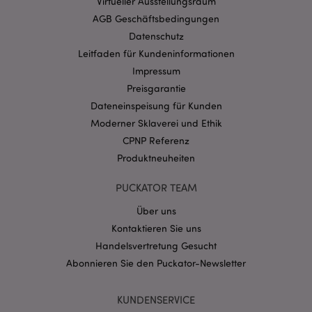
Virtueller Ausstellungsraum
AGB Geschäftsbedingungen
Datenschutz
Leitfaden für Kundeninformationen
Impressum
Preisgarantie
Dateneinspeisung für Kunden
Moderner Sklaverei und Ethik
mage-messages
1 Ta
Adobe Inc.
Stun
www.puckator.de
CPNP Referenz
Produktneuheiten
PUCKATOR TEAM
Über uns
Kontaktieren Sie uns
Handelsvertretung Gesucht
mage-cache-sessid
1 T
Adobe Inc.
Abonnieren Sie den Puckator-Newsletter
www.puckator.de
KUNDENSERVICE