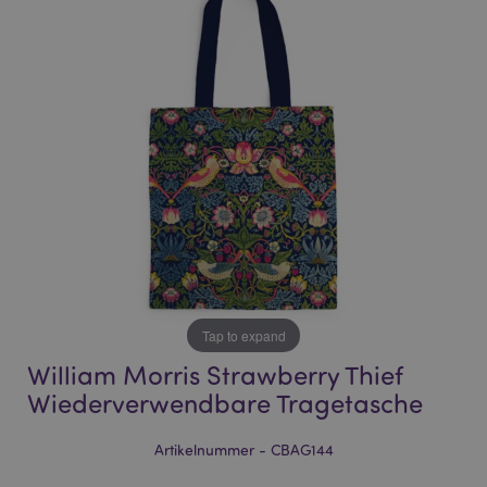
end
beginning
of
of
the
the
images
images
gallery
gallery
Tap to expand
William Morris Strawberry Thief
Wiederverwendbare Tragetasche
Artikelnummer - CBAG144