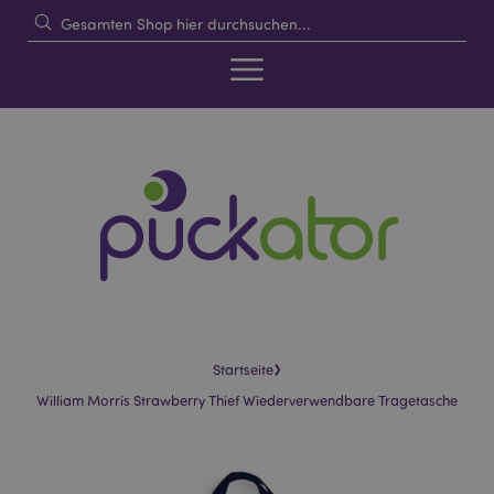
›
Startseite
William Morris Strawberry Thief Wiederverwendbare Tragetasche
Skip
Skip
to
to
the
the