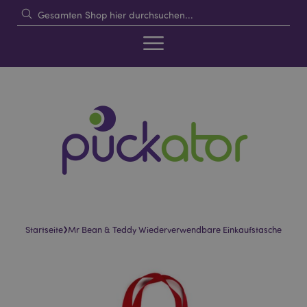
›
Startseite
Mr Bean & Teddy Wiederverwendbare Einkaufstasche
Skip
Skip
to
to
the
the
end
beginning