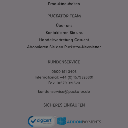
Produktneuheiten
PUCKATOR TEAM
Über uns
Kontaktieren Sie uns
mage-cache-storage-section-
1 T
Adobe Inc.
Handelsvertretung Gesucht
invalidation
www.puckator.de
Abonnieren Sie den Puckator-Newsletter
KUNDENSERVICE
Datenschutzbestimmungen von Google
PHPSESSID
1 Ta
PHP.net
0800 181 3403
Stun
.www.puckator.de
International: +44 (0) 1579326301
Fax: 01579 321520
kundenservice@puckator.de
SICHERES EINKAUFEN