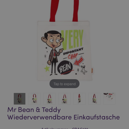
of
of
the
the
images
images
gallery
gallery
Tap to expand
Mr Bean & Teddy
Wiederverwendbare Einkaufstasche