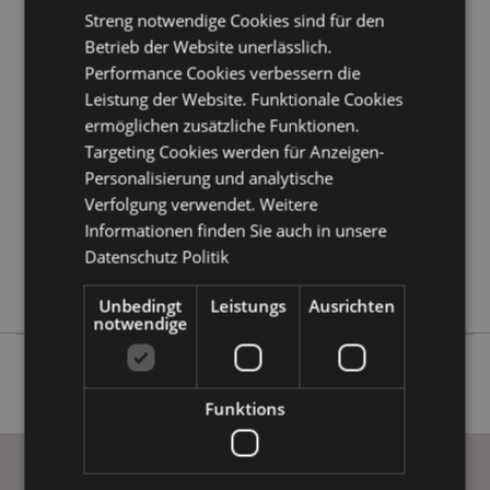
Streng notwendige Cookies sind für den
Produktattribute
Betrieb der Website unerlässlich.
Performance Cookies verbessern die
Mehr
Höhe 39.5cm Breite 37.5cm Tiefe 0.1cm
Information
Leistung der Website. Funktionale Cookies
5055071512759
ermöglichen zusätzliche Funktionen.
100
Targeting Cookies werden für Anzeigen-
0.142000
Personalisierung und analytische
Keine
Verfolgung verwendet. Weitere
Keine
Informationen finden Sie auch in unsere
Keine
Datenschutz Politik
Mr Bean
Unbedingt
Leistungs
Ausrichten
notwendige
Funktions