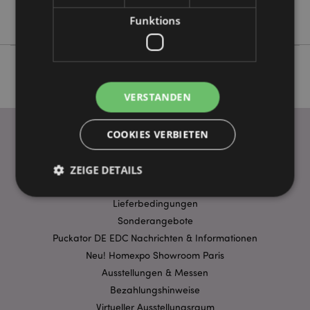
Keine
Funktions
VERSTANDEN
COOKIES VERBIETEN
WICHTIGE INFORMATION
ZEIGE DETAILS
FAQ
Lieferbedingungen
Sonderangebote
Unbedingt notwendige
Leistungs
Puckator DE EDC Nachrichten & Informationen
Ausrichten
Funktions
Neu! Homexpo Showroom Paris
Streng-notwendige-Cookies ermöglichen
Ausstellungen & Messen
Kernfunktionen der Website wie die
Bezahlungshinweise
Benutzeranmeldung und die Kontoverwaltung.
Ohne unbedingt notwendige cookies kann die
Virtueller Ausstellungsraum