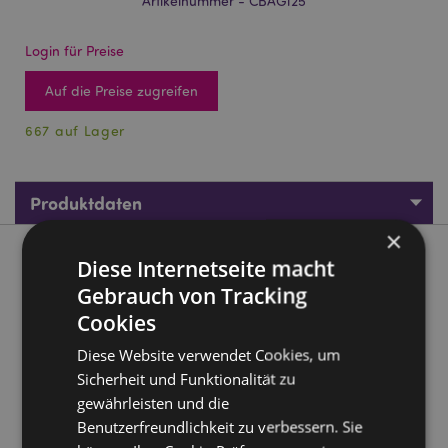
Artikelnummer - CBAG125
Login für Preise
Auf die Preise zugreifen
667 auf Lager
Produktdaten
×
Produktbeschreibung
Diese Internetseite macht
Gebrauch von Tracking
Luck of the Irish Irland Wiederverwendbare Tragetasche
Cookies
Material:
20% Baumwolle, 80% Polyester
Diese Website verwendet Cookies, um
Produktinformation:
Dieses Produkt hat keinen
Sicherheit und Funktionalität zu
Reißverschluss und kein Futter.
gewährleisten und die
Wiederverwendbar:
Ja
Benutzerfreundlichkeit zu verbessern. Sie