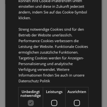
können Ihre Cookie-Präferenzen unten
Geeignet für Bleichmittel:
Nein
einstellen und diese in Zukunft jederzeit
Geeignet für den Trockner:
Nein
ändern, indem Sie auf das Cookie-Symbol
Geeignet zum Bügeln:
Nein
klicken.
Handwäsche
Streng notwendige Cookies sind für den
Produkttressourcen:
Betrieb der Website unerlässlich.
Performance Cookies verbessern die
Möchten Sie mehr über den Einkauf bei Puckator
erfahren?
Dann lesen Sie unseren
Leitfaden für
Leistung der Website. Funktionale Cookies
Kundeninformationen.
ermöglichen zusätzliche Funktionen.
Targeting Cookies werden für Anzeigen-
Personalisierung und analytische
Produktattribute
Verfolgung verwendet. Weitere
Mehr
Höhe 39.5cm Breite 37.5cm Tiefe 0.1cm
Informationen finden Sie auch in unsere
Information
5055071504976
Datenschutz Politik
100
Unbedingt
Leistungs
Ausrichten
0.140000
notwendige
Keine
Keine