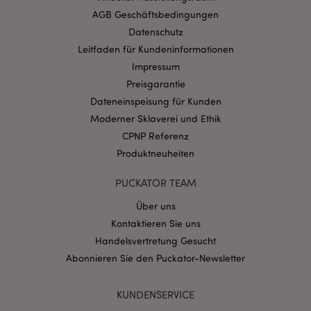
Website nicht richtig genutzt werden.
AGB Geschäftsbedingungen
Provider
/
Name
Abl
Datenschutz
Domain
Leitfaden für Kundeninformationen
CookieScriptConsent
1 Mo
CookieScript
Impressum
.puckator.de
Preisgarantie
Dateneinspeisung für Kunden
Moderner Sklaverei und Ethik
CPNP Referenz
Produktneuheiten
mage-cache-storage-section-
1 T
Adobe Inc.
invalidation
www.puckator.de
PUCKATOR TEAM
Über uns
Kontaktieren Sie uns
Datenschutzbestimmungen von Google
Handelsvertretung Gesucht
PHPSESSID
1 Ta
PHP.net
Stun
.www.puckator.de
Abonnieren Sie den Puckator-Newsletter
KUNDENSERVICE