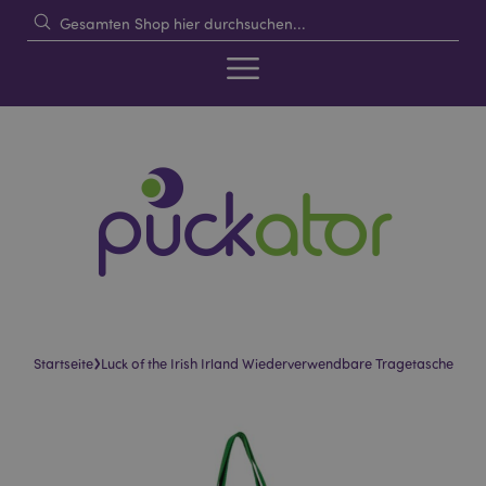
›
Startseite
Luck of the Irish Irland Wiederverwendbare Tragetasche
Skip
Skip
to
to
the
the
end
beginning