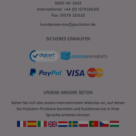
0800 181 3403
International: +44 (0) 1579326301
Fax: 01579 321520
kundenservice@puckator.de
SICHERES EINKAUFEN
mage-messages
1 Ta
Adobe Inc.
Stun
www.puckator.de
UNSERE ANDERE SEITEN
Sehen Sie sich alle unsere internationalen Websites an, auf denen
Sie Puckator-Produkte bestellen und Kundenservice in Ihrer
mage-cache-sessid
1 T
Adobe Inc.
Sprache erhalten können.
www.puckator.de