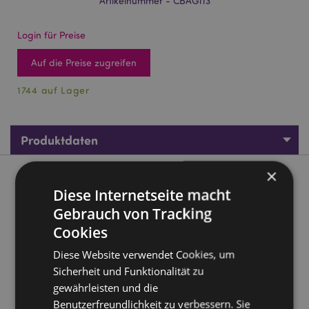
Artikelnummer - CBAG113
Login für Preise
Auf die Preise zugreifen
1744 auf Lager
Produktdaten
×
Produktbeschreibung
Diese Internetseite macht
Gebrauch von Tracking
Nectar Meadows Biene Wiederverwendbare Tragetasche
Cookies
Material:
20% Baumwolle, 80% Polyester
Diese Website verwendet Cookies, um
Produktinformation:
Dieses Produkt hat keinen
Sicherheit und Funktionalität zu
Reißverschluss und kein Futter.
gewährleisten und die
Wiederverwendbar:
Ja
Benutzerfreundlichkeit zu verbessern. Sie