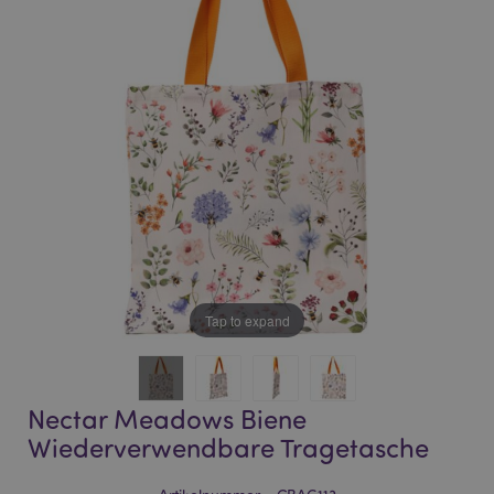
of
of
the
the
images
images
gallery
gallery
Tap to expand
Nectar Meadows Biene
Wiederverwendbare Tragetasche