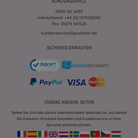
KUNDENSERVICE
0800 181 3403
International: +44 (0) 1579326301
Fax: 01579 321520
kundenservice@puckator.de
SICHERES EINKAUFEN
mage-messages
1 Ta
Adobe Inc.
Stun
www.puckator.de
UNSERE ANDERE SEITEN
Sehen Sie sich alle unsere internationalen Websites an, auf denen
mage-cache-sessid
1 T
Adobe Inc.
Sie Puckator-Produkte bestellen und Kundenservice in Ihrer
www.puckator.de
Sprache erhalten können.