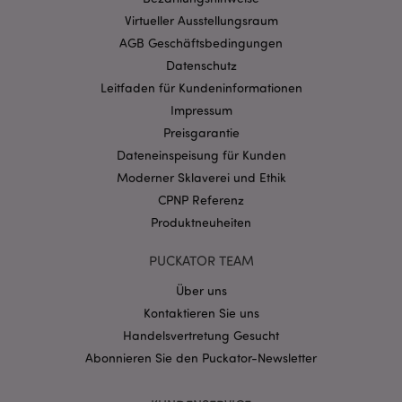
Ohne unbedingt notwendige cookies kann die
Website nicht richtig genutzt werden.
Virtueller Ausstellungsraum
AGB Geschäftsbedingungen
Provider
/
Name
Abl
Domain
Datenschutz
CookieScriptConsent
1 Mo
CookieScript
Leitfaden für Kundeninformationen
.puckator.de
Impressum
Preisgarantie
Dateneinspeisung für Kunden
Moderner Sklaverei und Ethik
CPNP Referenz
Produktneuheiten
mage-cache-storage-section-
1 T
Adobe Inc.
invalidation
www.puckator.de
PUCKATOR TEAM
Über uns
Datenschutzbestimmungen von Google
Kontaktieren Sie uns
PHPSESSID
1 Ta
PHP.net
Handelsvertretung Gesucht
Stun
.www.puckator.de
Abonnieren Sie den Puckator-Newsletter