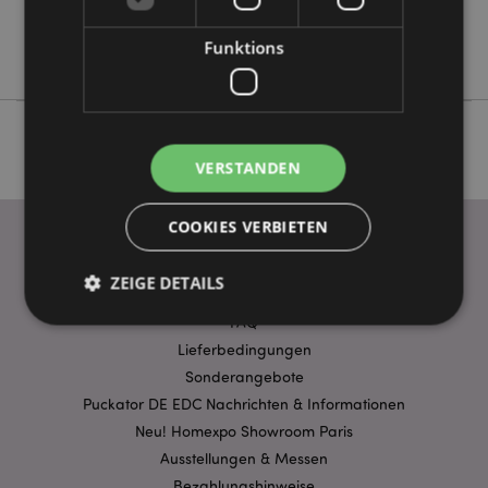
Keine
Funktions
Nectar Meadows
VERSTANDEN
COOKIES VERBIETEN
ZEIGE DETAILS
WICHTIGE INFORMATION
FAQ
Lieferbedingungen
Unbedingt notwendige
Leistungs
Sonderangebote
Ausrichten
Funktions
Puckator DE EDC Nachrichten & Informationen
Neu! Homexpo Showroom Paris
Streng-notwendige-Cookies ermöglichen
Kernfunktionen der Website wie die
Ausstellungen & Messen
Benutzeranmeldung und die Kontoverwaltung.
Bezahlungshinweise