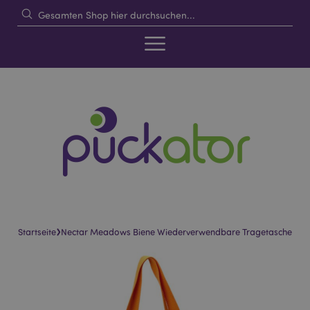
›
Startseite
Nectar Meadows Biene Wiederverwendbare Tragetasche
Skip
Skip
to
to
the
the
end
beginning