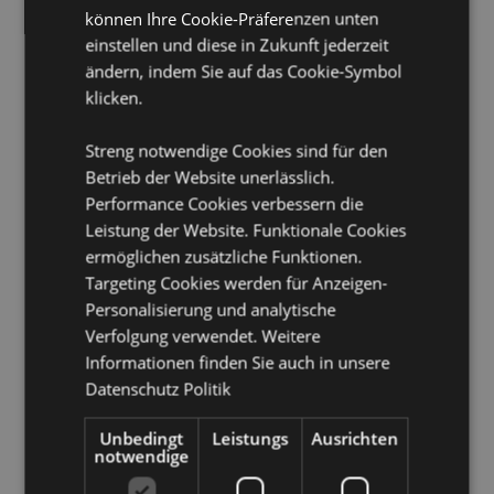
Geeignet für Bleichmittel:
Nein
können Ihre Cookie-Präferenzen unten
Geeignet für den Trockner:
Nein
einstellen und diese in Zukunft jederzeit
ändern, indem Sie auf das Cookie-Symbol
Geeignet zum Bügeln:
Nein
klicken.
Handwäsche
Streng notwendige Cookies sind für den
Produkttressourcen:
Betrieb der Website unerlässlich.
Möchten Sie mehr über den Einkauf bei Puckator
Performance Cookies verbessern die
erfahren?
Dann lesen Sie unseren
Leitfaden für
Leistung der Website. Funktionale Cookies
Kundeninformationen.
ermöglichen zusätzliche Funktionen.
Targeting Cookies werden für Anzeigen-
Produktattribute
Personalisierung und analytische
Verfolgung verwendet. Weitere
Mehr
Höhe 39.5cm Breite 37.5cm Tiefe 0.1cm
Information
Informationen finden Sie auch in unsere
5055071788536
Datenschutz Politik
100
0.141000
Unbedingt
Leistungs
Ausrichten
notwendige
Keine
Keine