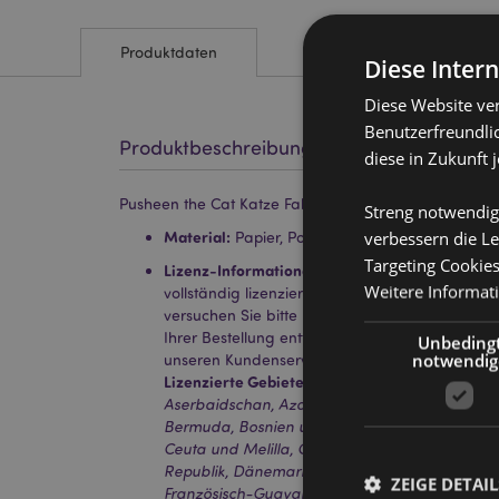
Produktdaten
Diese Inter
Diese Website ve
Benutzerfreundlic
Produktbeschreibung
diese in Zukunft 
Pusheen the Cat Katze Faltbares Brillenetui
Streng notwendig
verbessern die Le
Material:
Papier, Polyurethan und Metall (Stahl
Targeting Cookie
Lizenz-Informationen:
Dieses Produkt ist für d
Weitere Informat
vollständig lizenziert. Wenn Sie sich außerhalb
versuchen Sie bitte nicht, dieses Produkt zu ka
Ihrer Bestellung entfernt. Für weitere Informat
Unbeding
notwendig
unseren Kundenservice.
Lizenzierte Gebiete:
Åland-Inseln, Albanien, An
Aserbaidschan, Azoren (Portugal), Balearen (Sp
Bermuda, Bosnien und Herzegowina, Bulgarien,
Ceuta und Melilla, Chile, Korsika (Frankreich), 
Republik, Dänemark, Estland, Finnland (Festland
ZEIGE DETAIL
Französisch-Guayana, Georgien, Deutschland, G