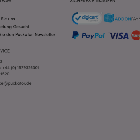
TEAM
SICHERES EINKAUFEN
verwendet wird, kann für die Sit
Ein gutes Beispiel ist jedoch di
Anmeldestatus für einen Benut
Seiten.
 Sie uns
1 Tag 16
Verfolgt Fehlermeldungen und 
Adobe Inc.
retung Gesucht
Stunden
Benachrichtigungen, die dem Be
www.puckator.de
werden, z. B. die Cookie-Zusti
Sie den Puckator-Newsletter
und verschiedene Fehlermeldun
wird aus dem Cookie gelöscht,
Käufer angezeigt wurde.
VICE
1 Tag
Der Wert dieses Cookies löst di
Adobe Inc.
lokalen Cache-Speichers aus. 
www.puckator.de
03
der Backend-Anwendung entfern
l: +44 (0) 1579326301
der Administrator den lokalen S
den Cookie-Wert auf true.
21520
1 Tag 16
Das X-Magento-Vary-Cookie wi
Adobe Inc.
ce@puckator.de
Stunden
System verwendet, um hervorzu
www.puckator.de
von einem Benutzer angefordert
Seite geändert wurde. Es ermögl
Speicherung verschiedener Ver
Seite im Cache, z. B. Varnish.
6
Google reCAPTCHA setzt ein erf
Google LLC
Monate
(_GRECAPTCHA), wenn es ausgef
www.google.com
Risikoanalyse bereitzustellen.
_product_previous
1 Tag
Speichert Produkt-IDs zuvor ve
Adobe Inc.
zur einfachen Navigation.
www.puckator.de