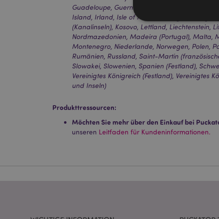
Guadeloupe, Guernsey (Kanalinseln), Heiliger St
Island, Irland, Isle of Man (Vereinigtes Königreich
(Kanalinseln), Kosovo, Lettland, Liechtenstein, 
Nordmazedonien, Madeira (Portugal), Malta, M
Montenegro, Niederlande, Norwegen, Polen, Por
Rumänien, Russland, Saint-Martin (französischer T
Streng-notwendige-C
Slowakei, Slowenien, Spanien (Festland), Schwe
Ohne unbedingt notwe
Vereinigtes Königreich (Festland), Vereinigtes K
und Inseln)
Name
CookieScriptConse
Produkttressourcen:
Möchten Sie mehr über den Einkauf bei Puckat
unseren
Leitfaden für Kundeninformationen.
mage-cache-storage
invalidation
PHPSESSID