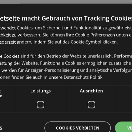
netseite macht Gebrauch von Tracking Cookie
rwendet Cookies, um Sicherheit und Funktionalität zu gewährleis
hkeit zu verbessern. Sie können Ihre Cookie-Präferenzen unten e
Produktattribute
jederzeit ändern, indem Sie auf das Cookie-Symbol klicken.
Mehr
Abmessungen
Höhe 6cm Brei
Information
e Cookies sind für den Betrieb der Website unerlässlich. Perfor
istung der Website. Funktionale Cookies ermöglichen zusätzliche
EAN-Nummer
)
505507150412
s werden für Anzeigen-Personalisierung und analytische Verfolgu
ie unten aufgeführten Länder
Kartonmenge
72
ionen finden Sie auch in unsere
Datenschutz Politik
 dieser Gebiete befinden,
ufen. Andernfalls wird es aus
Gewicht (kg)
0.118000
ionen wenden Sie sich bitte an
t
Leistungs
Ausrichten
e
IM SALE
Keine
dorra, Österreich,
anien), Weißrussland, Belgien,
NEU
Keine
 Kanarische Inseln (Spanien),
Kroatien, Zypern, Tschechische
PROMO
Keine
), Frankreich (Festland),
S
COOKIES VERBIETEN
V
ibraltar, Griechenland,