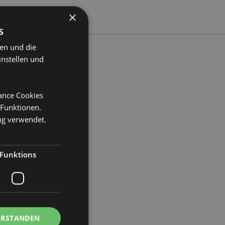
×
s
ten und die
instellen und
te 16cm Tiefe 6.5cm
mance Cookies
 Funktionen.
9
ng verwendet.
Funktions
ERSTANDEN