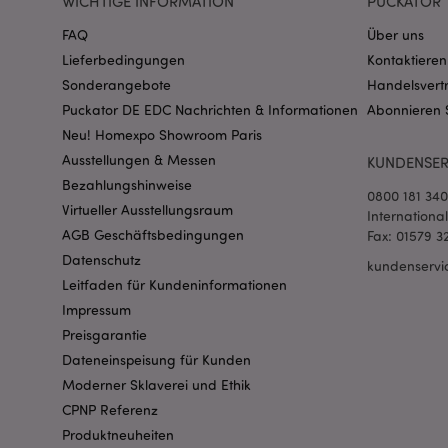
WICHTIGE INFORMATION
PUCKATOR 
FAQ
Über uns
Lieferbedingungen
Kontaktieren
mage-messages
Sonderangebote
Handelsvert
Puckator DE EDC Nachrichten & Informationen
Abonnieren 
Neu! Homexpo Showroom Paris
Ausstellungen & Messen
KUNDENSER
mage-cache-sessid
Bezahlungshinweise
0800 181 34
Virtueller Ausstellungsraum
Internationa
AGB Geschäftsbedingungen
Fax: 01579 3
X-Magento-Vary
Datenschutz
kundenservi
Leitfaden für Kundeninformationen
Impressum
Preisgarantie
_GRECAPTCHA
Dateneinspeisung für Kunden
Moderner Sklaverei und Ethik
CPNP Referenz
recently_compared
Produktneuheiten