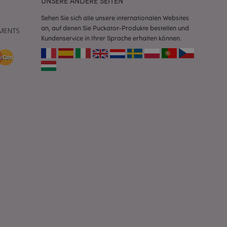
UNSERE ANDERE SEITEN
e spezifisch sein.
e Beibehaltung des
zer zwischen den
Sehen Sie sich alle unsere internationalen Websites
an, auf denen Sie Puckator-Produkte bestellen und
andere
Kundenservice in Ihrer Sprache erhalten können.
nutzer angezeigt
mmungsnachricht
gen. Die Nachricht
 nachdem sie dem
e Bereinigung des
Wenn das Cookie von
t wird, bereinigt
peicher und setzt
rd vom Magento 2-
heben, dass die
e Version einer
icht die
sionen derselben
orderliches Cookie
ührt wird, um seine
rglichener Produkte