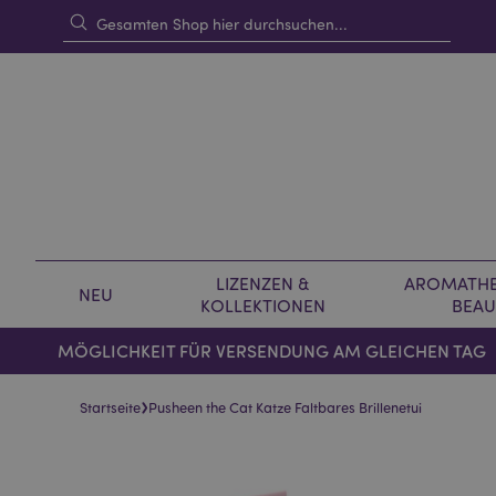
LIZENZEN &
AROMATHE
NEU
KOLLEKTIONEN
BEAU
MÖGLICHKEIT FÜR VERSENDUNG AM GLEICHEN TAG
›
Startseite
Pusheen the Cat Katze Faltbares Brillenetui
Skip
Skip
to
to
the
the