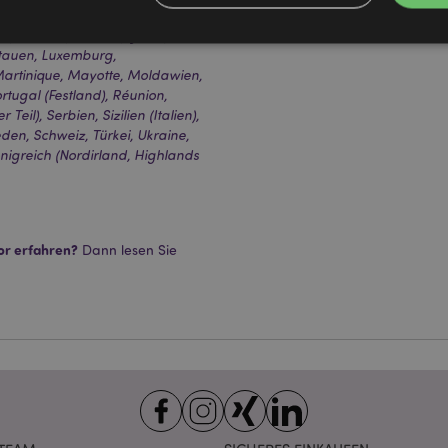
Marke
Pusheen, die 
uhl (Vatikanstadt), Ungarn,
), Italien (Festland), Jersey
Litauen, Luxemburg,
artinique, Mayotte, Moldawien,
Unbedingt notwendige
Leistungs
Ausrichten
Funktions
tugal (Festland), Réunion,
eil), Serbien, Sizilien (Italien),
ookies ermöglichen Kernfunktionen der Website wie die Benutzeranmeldung und die 
den, Schweiz, Türkei, Ukraine,
ndige cookies kann die Website nicht richtig genutzt werden.
önigreich (Nordirland, Highlands
Provider
/
Ablauf
Beschreibung
Domain
nt
1 Monat
Dieses Cookie wird vom Cookie-
CookieScript
verwendet, um die Einwilligung
.puckator.de
Besucher-Cookies zu speichern
or erfahren?
Dann lesen Sie
von Cookie-Script.com muss o
funktionieren.
-section-
1 Tag
Dieses Cookie wird verwendet,
Adobe Inc.
Zwischenspeichern von Inhalte
www.puckator.de
erleichtern und das Laden von 
beschleunigen.
Datenschutzbestimmungen von Google
1 Tag 16
Cookie, das von Anwendungen g
PHP.net
Stunden
auf der PHP-Sprache basieren. D
.www.puckator.de
allgemeine Kennung, die zum V
Benutzersitzungsvariablen verw
Normalerweise handelt es sich u
generierte Zahl. Die Art und Wei