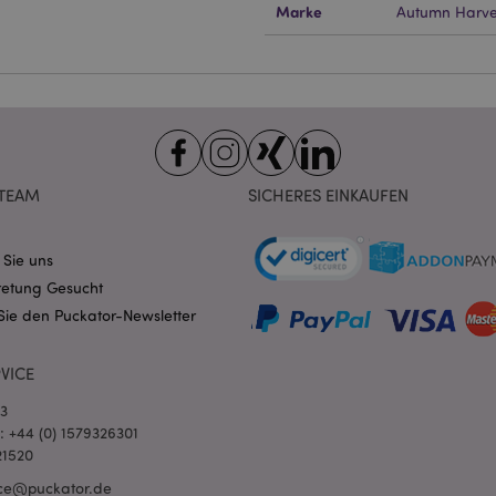
ndige cookies kann die Website nicht richtig genutzt werden.
Marke
Autumn Harve
Provider
/
Ablauf
Beschreibung
Domain
nt
1 Monat
Dieses Cookie wird vom Cookie-
CookieScript
verwendet, um die Einwilligung
.puckator.de
Besucher-Cookies zu speichern
von Cookie-Script.com muss o
funktionieren.
-section-
1 Tag
Dieses Cookie wird verwendet,
Adobe Inc.
Zwischenspeichern von Inhalte
TEAM
SICHERES EINKAUFEN
www.puckator.de
erleichtern und das Laden von 
beschleunigen.
Datenschutzbestimmungen von Google
1 Tag 16
Cookie, das von Anwendungen g
PHP.net
 Sie uns
Stunden
auf der PHP-Sprache basieren. D
.www.puckator.de
retung Gesucht
allgemeine Kennung, die zum V
Benutzersitzungsvariablen verw
Sie den Puckator-Newsletter
Normalerweise handelt es sich u
generierte Zahl. Die Art und Wei
verwendet wird, kann für die Sit
Ein gutes Beispiel ist jedoch di
VICE
Anmeldestatus für einen Benut
Seiten.
03
1 Tag 16
Verfolgt Fehlermeldungen und 
Adobe Inc.
l: +44 (0) 1579326301
Stunden
Benachrichtigungen, die dem Be
www.puckator.de
21520
werden, z. B. die Cookie-Zusti
und verschiedene Fehlermeldun
ce@puckator.de
wird aus dem Cookie gelöscht,