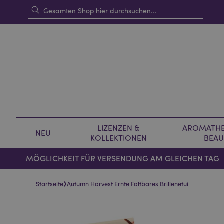
LIZENZEN &
AROMATHE
NEU
KOLLEKTIONEN
BEAU
MÖGLICHKEIT FÜR VERSENDUNG AM GLEICHEN TAG
›
Startseite
Autumn Harvest Ernte Faltbares Brillenetui
Skip
Skip
to
to
the
the