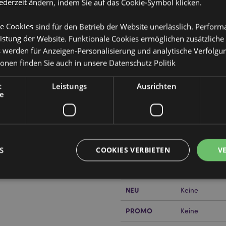
jederzeit ändern, indem Sie auf das Cookie-Symbol klicken.
e Cookies sind für den Betrieb der Website unerlässlich. Perfor
istung der Website. Funktionale Cookies ermöglichen zusätzliche
s werden für Anzeigen-Personalisierung und analytische Verfolgu
ionen finden Sie auch in unsere
Datenschutz Politik
Produktattribute
Mehr
t
Leistungs
Ausrichten
Abmessungen
Höhe 6cm Brei
Information
e
EAN-Nummer
)
50550717988
en
Kartonmenge
72
Gewicht (kg)
0.118000
S
COOKIES VERBIETEN
V
or erfahren?
Dann lesen Sie
IM SALE
Keine
NEU
Keine
Unbedingt notwendige
Leistungs
Ausrichten
Funktions
PROMO
Keine
ookies ermöglichen Kernfunktionen der Website wie die Benutzeranmeldung und die 