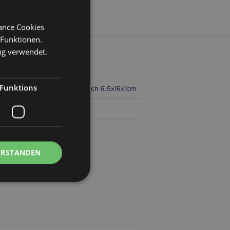
mance Cookies
 Funktionen.
ng verwendet.
Funktions
te 16cm Tiefe 7cm offen flach 6.5x16x1cm
25
ERSTANDEN
Kontoverwaltung.