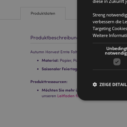
diese in Zukunft 
Produktdaten
Streng notwendig
verbessern die Le
Targeting Cookie
Weitere Informat
Produktbeschreibung
Unbeding
Autumn Harvest Ernte Faltbares Brillenetui
notwendig
Material:
Papier, Polyurethan und Metall (Stahl
Saisonaler Feiertag/ festlicher Anlass:
Hallowe
Produkttressourcen:
ZEIGE DETAIL
Möchten Sie mehr über den Einkauf bei Puckat
unseren
Leitfaden für Kundeninformationen.
Streng-notwendige-C