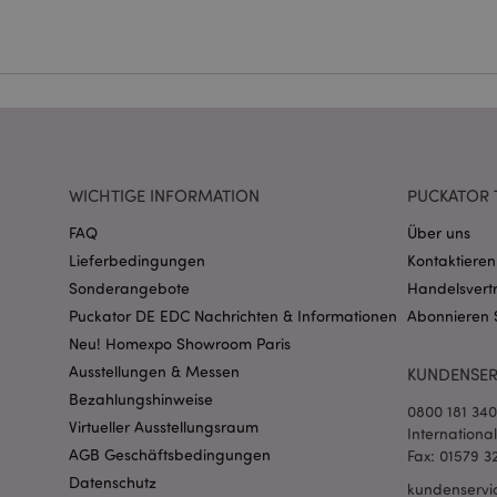
Ohne unbedingt notwe
Name
CookieScriptConse
mage-cache-storage
invalidation
WICHTIGE INFORMATION
PUCKATOR 
FAQ
Über uns
PHPSESSID
Lieferbedingungen
Kontaktieren
Sonderangebote
Handelsvert
Puckator DE EDC Nachrichten & Informationen
Abonnieren 
Neu! Homexpo Showroom Paris
Ausstellungen & Messen
KUNDENSER
Bezahlungshinweise
0800 181 34
Virtueller Ausstellungsraum
mage-messages
Internationa
AGB Geschäftsbedingungen
Fax: 01579 3
Datenschutz
kundenservi