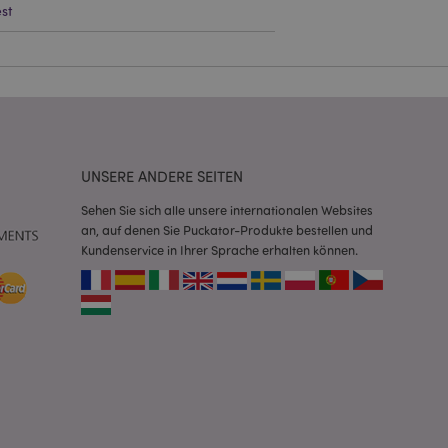
st
Script.com-Dienst
seinstellungen für
. Das Cookie-Banner
rdnungsgemäß
 um das
n im Browser zu
UNSERE ANDERE SEITEN
Seiten zu
Sehen Sie sich alle unsere internationalen Websites
an, auf denen Sie Puckator-Produkte bestellen und
eneriert wird, die
ies ist eine
Kundenservice in Ihrer Sprache erhalten können.
erwalten von
endet wird.
m eine zufällig
se, wie sie
e spezifisch sein.
e Beibehaltung des
zer zwischen den
andere
nutzer angezeigt
mmungsnachricht
gen. Die Nachricht
 nachdem sie dem