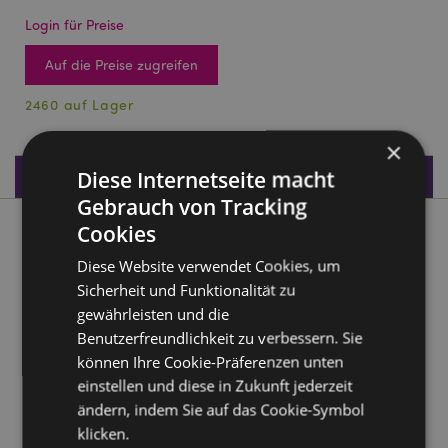
Login für Preise
Auf die Preise zugreifen
2460 auf Lager
×
Produktdaten
Diese Internetseite macht
Gebrauch von Tracking
Cookies
Produktbeschreibung
Diese Website verwendet Cookies, um
Nectar Meadows Biene Brillenetui
Sicherheit und Funktionalität zu
gewährleisten und die
Material:
Kunststoff (PU/PVC) und Metall (95%
Benutzerfreundlichkeit zu verbessern. Sie
Stahl/5% Kupfer).
können Ihre Cookie-Präferenzen unten
Produkttressourcen:
einstellen und diese in Zukunft jederzeit
ändern, indem Sie auf das Cookie-Symbol
Möchten Sie mehr über den Einkauf bei Puckator
erfahren?
klicken.
Dann lesen Sie unseren
Leitfaden für