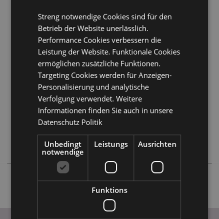
Kundeninformationen.
Streng notwendige Cookies sind für den
Betrieb der Website unerlässlich.
Produktattribute
Performance Cookies verbessern die
Mehr
Höhe 5cm Breite 16cm Tiefe 6cm
Leistung der Website. Funktionale Cookies
Information
5055071787133
ermöglichen zusätzliche Funktionen.
Targeting Cookies werden für Anzeigen-
96
Personalisierung und analytische
0.145000
Verfolgung verwendet. Weitere
Keine
Informationen finden Sie auch in unsere
Keine
Datenschutz Politik
Keine
Nectar Meadows
Unbedingt
Leistungs
Ausrichten
notwendige
Funktions