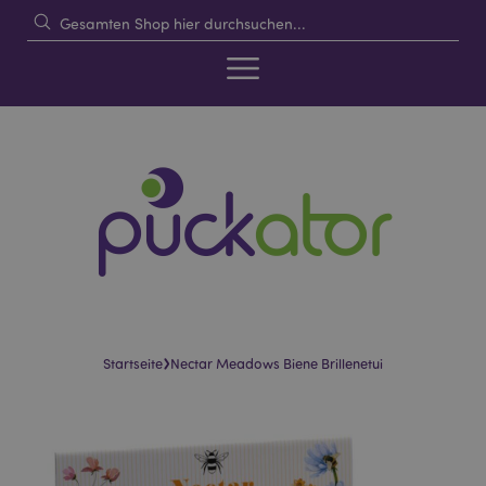
›
Startseite
Nectar Meadows Biene Brillenetui
Skip
Skip
to
to
the
the
end
beginning