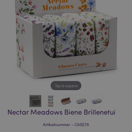
of
of
the
the
images
images
gallery
gallery
Tap to expand
Nectar Meadows Biene Brillenetui
Artikelnummer - CASE79