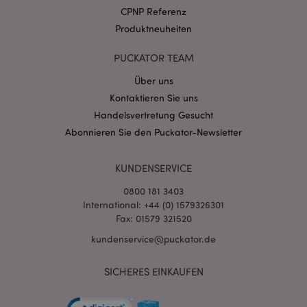
.puckator.de
CPNP Referenz
Produktneuheiten
PUCKATOR TEAM
Über uns
Kontaktieren Sie uns
mage-cache-storage-section-
1 T
Adobe Inc.
invalidation
www.puckator.de
Handelsvertretung Gesucht
Abonnieren Sie den Puckator-Newsletter
Datenschutzbestimmungen von Google
KUNDENSERVICE
PHPSESSID
1 Ta
PHP.net
Stun
.www.puckator.de
0800 181 3403
International: +44 (0) 1579326301
Fax: 01579 321520
kundenservice@puckator.de
SICHERES EINKAUFEN