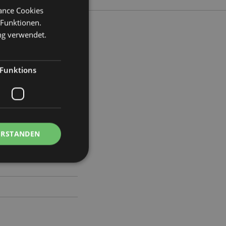
mance Cookies
 Funktionen.
ng verwendet.
eite 85cm Tiefe 0.1cm
Funktions
06
ERSTANDEN
Kontoverwaltung.