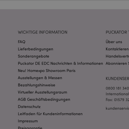
Name
CookieScriptConse
WICHTIGE INFORMATION
PUCKATOR 
mage-cache-storage
invalidation
FAQ
Über uns
Lieferbedingungen
Kontaktieren
Sonderangebote
Handelsvert
PHPSESSID
Puckator DE EDC Nachrichten & Informationen
Abonnieren 
Neu! Homexpo Showroom Paris
Ausstellungen & Messen
KUNDENSER
Bezahlungshinweise
0800 181 34
Virtueller Ausstellungsraum
Internationa
AGB Geschäftsbedingungen
Fax: 01579 3
mage-messages
Datenschutz
kundenservi
Leitfaden für Kundeninformationen
Impressum
Preisgarantie