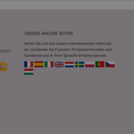
Script.com-Dienst
seinstellungen für
. Das Cookie-Banner
rdnungsgemäß
UNSERE ANDERE SEITEN
 um das
n im Browser zu
Sehen Sie sich alle unsere internationalen Websites
Seiten zu
an, auf denen Sie Puckator-Produkte bestellen und
Kundenservice in Ihrer Sprache erhalten können.
eneriert wird, die
ies ist eine
erwalten von
endet wird.
m eine zufällig
se, wie sie
e spezifisch sein.
e Beibehaltung des
zer zwischen den
andere
nutzer angezeigt
mmungsnachricht
gen. Die Nachricht
 nachdem sie dem