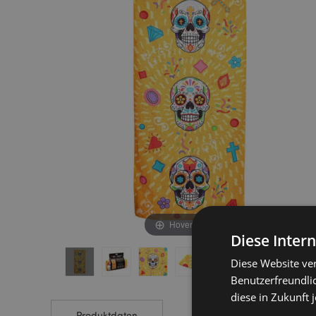
end
beginning
of
of
the
the
images
images
gallery
gallery
Hover to zoom
Diese Inter
Diese Website ve
Benutzerfreundlic
diese in Zukunft 
Produktdaten