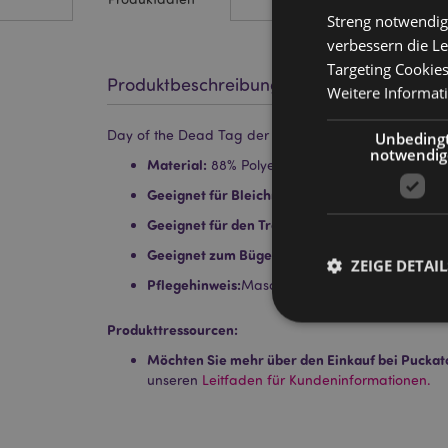
Streng notwendig
verbessern die Le
Targeting Cookie
Produktbeschreibung
Weitere Informat
Day of the Dead Tag der Toten Mikrofaser-Strandtu
Unbeding
notwendig
Material:
88% Polyester, 12% Polyamid
Geeignet für Bleichmittel:
Nein
Geeignet für den Trockner:
Nein
Geeignet zum Bügeln:
Nein
ZEIGE DETAIL
Pflegehinweis:
Maschinenwäsche bis 30°C
Produkttressourcen:
Möchten Sie mehr über den Einkauf bei Puckat
unseren
Leitfaden für Kundeninformationen.
Streng-notwendige-C
Ohne unbedingt notwe