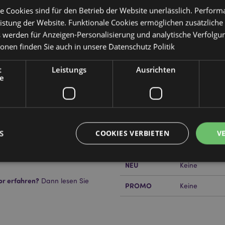
e Cookies sind für den Betrieb der Website unerlässlich. Perfor
istung der Website. Funktionale Cookies ermöglichen zusätzliche
s werden für Anzeigen-Personalisierung und analytische Verfolgu
Produktattribute
ionen finden Sie auch in unsere
Datenschutz Politik
Mehr
Abmessungen
Höhe 180cm Br
Information
ch
t
Leistungs
Ausrichten
e
EAN-Nummer
50550715088
Kartonmenge
36
Gewicht (kg)
0.354000
S
COOKIES VERBIETEN
V
IM SALE
Ja
NEU
Keine
or erfahren?
Dann lesen Sie
Unbedingt notwendige
Leistungs
Ausrichten
Funktions
PROMO
Keine
ookies ermöglichen Kernfunktionen der Website wie die Benutzeranmeldung und die 
ndige cookies kann die Website nicht richtig genutzt werden.
Provider
/