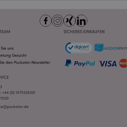
Ablauf
Beschreibung
Domain
nt
1 Monat
Dieses Cookie wird vom Cookie-
CookieScript
verwendet, um die Einwilligung
.puckator.de
Besucher-Cookies zu speichern
von Cookie-Script.com muss o
funktionieren.
TEAM
SICHERES EINKAUFEN
-section-
1 Tag
Dieses Cookie wird verwendet,
Adobe Inc.
Zwischenspeichern von Inhalte
www.puckator.de
erleichtern und das Laden von 
 Sie uns
beschleunigen.
Datenschutzbestimmungen von Google
retung Gesucht
1 Tag 16
Cookie, das von Anwendungen g
PHP.net
Stunden
auf der PHP-Sprache basieren. D
.www.puckator.de
Sie den Puckator-Newsletter
allgemeine Kennung, die zum V
Benutzersitzungsvariablen verw
Normalerweise handelt es sich u
generierte Zahl. Die Art und Wei
VICE
verwendet wird, kann für die Sit
Ein gutes Beispiel ist jedoch di
03
Anmeldestatus für einen Benut
Seiten.
l: +44 (0) 1579326301
21520
1 Tag 16
Verfolgt Fehlermeldungen und 
Adobe Inc.
Stunden
Benachrichtigungen, die dem Be
www.puckator.de
ce@puckator.de
werden, z. B. die Cookie-Zusti
und verschiedene Fehlermeldun
wird aus dem Cookie gelöscht,
Käufer angezeigt wurde.