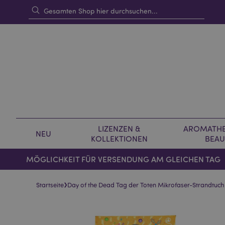
LIZENZEN &
AROMATHE
NEU
KOLLEKTIONEN
BEAU
MÖGLICHKEIT FÜR VERSENDUNG AM GLEICHEN TAG
›
Startseite
Day of the Dead Tag der Toten Mikrofaser-Strandtuch
Skip
Skip
to
to
the
the