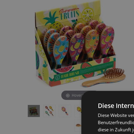
end
beginning
of
of
the
the
images
images
gallery
gallery
Hover to zoom
Diese Inter
Diese Website ve
Benutzerfreundlic
diese in Zukunft 