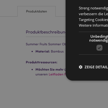
Streng notwendig
Produktdaten
verbessern die Le
Targeting Cookie
Weitere Informat
Produktbeschreibung
Unbeding
notwendig
Summer Fruits Sommer Obst Bambus-Haarbürste
Material:
Bambus
Produkttressourcen:
ZEIGE DETAIL
Möchten Sie mehr über den Einkauf bei Puckat
unseren
Leitfaden für Kundeninformationen.
Streng-notwendige-C
Ohne unbedingt notwe