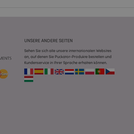
Script.com-Dienst
seinstellungen für
. Das Cookie-Banner
rdnungsgemäß
UNSERE ANDERE SEITEN
 um das
n im Browser zu
Seiten zu
Sehen Sie sich alle unsere internationalen Websites
an, auf denen Sie Puckator-Produkte bestellen und
Kundenservice in Ihrer Sprache erhalten können.
eneriert wird, die
ies ist eine
erwalten von
endet wird.
m eine zufällig
se, wie sie
e spezifisch sein.
e Beibehaltung des
zer zwischen den
andere
nutzer angezeigt
mmungsnachricht
gen. Die Nachricht
 nachdem sie dem