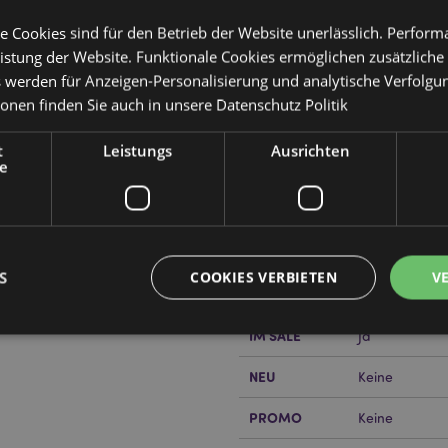
e Cookies sind für den Betrieb der Website unerlässlich. Perfor
istung der Website. Funktionale Cookies ermöglichen zusätzliche
s werden für Anzeigen-Personalisierung und analytische Verfolgu
ionen finden Sie auch in unsere
Datenschutz Politik
Produktattribute
t
Leistungs
Ausrichten
Mehr
e
Abmessungen
Höhe 17cm Bre
Information
EAN-Nummer
50550715076
Kartonmenge
96
S
COOKIES VERBIETEN
V
or erfahren?
Dann lesen Sie
Gewicht (kg)
0.061000
IM SALE
Ja
Unbedingt notwendige
Leistungs
Ausrichten
Funktions
NEU
Keine
ookies ermöglichen Kernfunktionen der Website wie die Benutzeranmeldung und die 
PROMO
Keine
ndige cookies kann die Website nicht richtig genutzt werden.