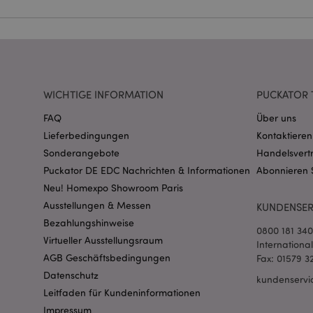
Name
CookieScriptConse
WICHTIGE INFORMATION
PUCKATOR 
mage-cache-storage
invalidation
FAQ
Über uns
Lieferbedingungen
Kontaktieren
PHPSESSID
Sonderangebote
Handelsvert
Puckator DE EDC Nachrichten & Informationen
Abonnieren 
Neu! Homexpo Showroom Paris
Ausstellungen & Messen
KUNDENSER
Bezahlungshinweise
0800 181 34
Virtueller Ausstellungsraum
Internationa
mage-messages
AGB Geschäftsbedingungen
Fax: 01579 3
Datenschutz
kundenservi
Leitfaden für Kundeninformationen
Impressum