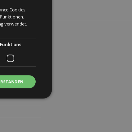
mance Cookies
 Funktionen.
ng verwendet.
Funktions
ite 5.5cm Tiefe 3cm
70
ERSTANDEN
Kontoverwaltung.