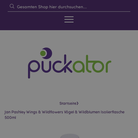
›
Startseite
Jan Pashley Wings & Wildflowers Vögel & Wildblumen Isolierflasche
500ml
Skip
Skip
to
to