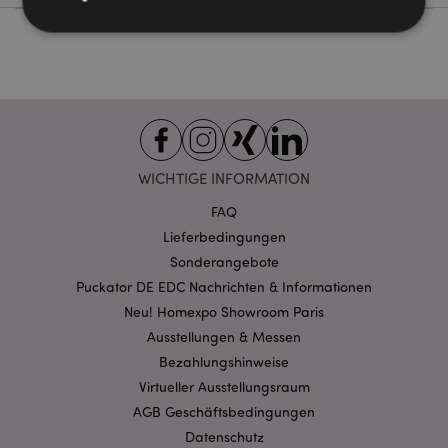
Unbedingt notwendige
Leistungs
Ausrichten
Funktions
Streng-notwendige-Cookies ermöglichen
Kernfunktionen der Website wie die
Benutzeranmeldung und die Kontoverwaltung.
WICHTIGE INFORMATION
Ohne unbedingt notwendige cookies kann die
Website nicht richtig genutzt werden.
FAQ
Provider
/
Lieferbedingungen
Name
Abl
Domain
Sonderangebote
CookieScriptConsent
1 Mo
CookieScript
Puckator DE EDC Nachrichten & Informationen
.puckator.de
Neu! Homexpo Showroom Paris
Ausstellungen & Messen
Bezahlungshinweise
Virtueller Ausstellungsraum
AGB Geschäftsbedingungen
mage-cache-storage-section-
1 T
Adobe Inc.
Datenschutz
invalidation
www.puckator.de