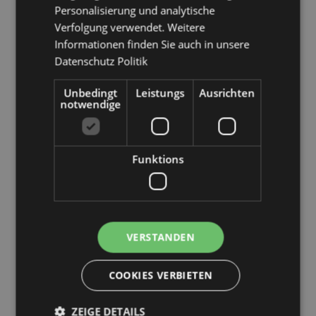
Kundeninformationen.
Personalisierung und analytische
Verfolgung verwendet. Weitere
Informationen finden Sie auch in unsere
Datenschutz Politik
Unbedingt
Leistungs
Ausrichten
notwendige
Produktattribute
Mehr
Höhe 24cm Breite 7cm Tiefe 7cm
Funktions
Information
5056848206703
48
0.379000
Keine
VERSTANDEN
Keine
Keine
COOKIES VERBIETEN
Jan Pashley
ZEIGE DETAILS