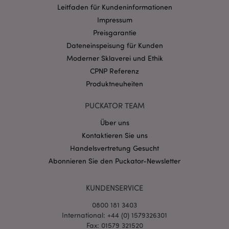
Leitfaden für Kundeninformationen
Impressum
Preisgarantie
Datenschutzbestimmungen von Google
Dateneinspeisung für Kunden
PHPSESSID
1 Ta
PHP.net
Stun
.www.puckator.de
Moderner Sklaverei und Ethik
CPNP Referenz
Produktneuheiten
PUCKATOR TEAM
Über uns
Kontaktieren Sie uns
Handelsvertretung Gesucht
Abonnieren Sie den Puckator-Newsletter
KUNDENSERVICE
mage-messages
1 Ta
Adobe Inc.
Stun
www.puckator.de
0800 181 3403
International: +44 (0) 1579326301
Fax: 01579 321520