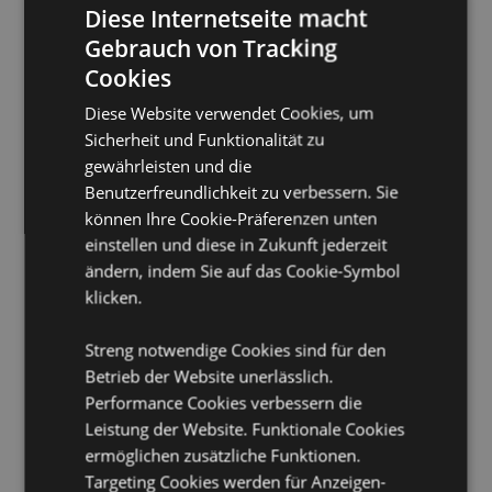
Diese Internetseite macht
Material:
Edelstahl, Polypropylen und Silikon
Gebrauch von Tracking
Lebensmittelecht:
Ja
Cookies
Spülmaschinenfest:
Nein
Diese Website verwendet Cookies, um
Wiederverwendbar:
Ja
Sicherheit und Funktionalität zu
BPA-frei:
Ja
gewährleisten und die
Benutzerfreundlichkeit zu verbessern. Sie
Volumen:
500ml
können Ihre Cookie-Präferenzen unten
Produktinformation:
Isoliertes, doppelwandiges
einstellen und diese in Zukunft jederzeit
Design, geeignet für heiße und kalte Getränke. Das
ändern, indem Sie auf das Cookie-Symbol
thermische Design hält Flüssigkeiten bis zu 24 Stunden
kalt oder bis zu 12 Stunden warm.
klicken.
Rutschfester Silikonboden:
Ja
Streng notwendige Cookies sind für den
Lizenz-Informationen:
Dieses Produkt ist vollständig
Betrieb der Website unerlässlich.
lizenziert und kann weltweit verkauft werden.
Performance Cookies verbessern die
Leistung der Website. Funktionale Cookies
Produkttressourcen:
ermöglichen zusätzliche Funktionen.
Möchten Sie mehr über den Einkauf bei Puckator
Targeting Cookies werden für Anzeigen-
erfahren?
Dann lesen Sie unseren
Leitfaden für