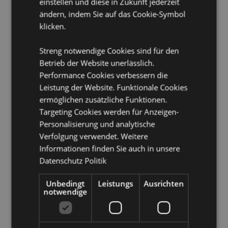
einstellen und diese in Zukunft jederzeit
Inseln (Spanien), Ceuta und Melilla, Chile, Korsika
ändern, indem Sie auf das Cookie-Symbol
(Frankreich), Kroatien, Zypern, Tschechische Republik,
klicken.
Dänemark, Estland, Finnland (Festland), Frankreich
(Festland), Französisch-Guayana, Georgien,
Deutschland, Gibraltar, Griechenland, Guadeloupe,
Streng notwendige Cookies sind für den
Guernsey (Kanalinseln), Heiliger Stuhl (Vatikanstadt),
Betrieb der Website unerlässlich.
Ungarn, Island, Irland, Isle of Man (Vereinigtes
Performance Cookies verbessern die
Königreich), Italien (Festland), Jersey (Kanalinseln),
Leistung der Website. Funktionale Cookies
Kosovo, Lettland, Liechtenstein, Litauen, Luxemburg,
ermöglichen zusätzliche Funktionen.
Nordmazedonien, Madeira (Portugal), Malta,
Martinique, Mayotte, Moldawien, Montenegro,
Targeting Cookies werden für Anzeigen-
Niederlande, Norwegen, Polen, Portugal (Festland),
Personalisierung und analytische
Réunion, Rumänien, Russland, Saint-Martin
Verfolgung verwendet. Weitere
(französischer Teil), Serbien, Sizilien (Italien), Slowakei,
Informationen finden Sie auch in unsere
Slowenien, Spanien (Festland), Schweden, Schweiz,
Datenschutz Politik
Türkei, Ukraine, Vereinigtes Königreich (Festland),
Vereinigtes Königreich (Nordirland, Highlands und
Inseln)
Unbedingt
Leistungs
Ausrichten
notwendige
Produkttressourcen:
Möchten Sie mehr über den Einkauf bei Puckator