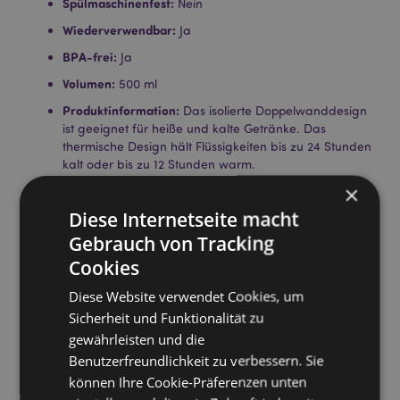
Spülmaschinenfest:
Nein
Wiederverwendbar:
Ja
BPA-frei:
Ja
Volumen:
500 ml
Produktinformation:
Das isolierte Doppelwanddesign
ist geeignet für heiße und kalte Getränke. Das
thermische Design hält Flüssigkeiten bis zu 24 Stunden
kalt oder bis zu 12 Stunden warm.
×
Rutschfester Silikonboden:
Ja
Diese Internetseite macht
Lizenz-Informationen:
Dieses Produkt ist für die unten
aufgeführten Länder vollständig lizenziert. Wenn Sie
Gebrauch von Tracking
sich außerhalb dieser Gebiete befinden, versuchen
Cookies
Sie bitte nicht, dieses Produkt zu kaufen. Andernfalls
wird es aus Ihrer Bestellung entfernt. Für weitere
Diese Website verwendet Cookies, um
Informationen wenden Sie sich bitte an unseren
Sicherheit und Funktionalität zu
Kundenservice.
gewährleisten und die
Lizenzierte Gebiete:
Åland-Inseln, Albanien, Andorra,
Benutzerfreundlichkeit zu verbessern. Sie
Österreich, Aserbaidschan, Azoren (Portugal),
Balearen (Spanien), Weißrussland, Belgien, Bermuda,
können Ihre Cookie-Präferenzen unten
Bosnien und Herzegowina, Bulgarien, Kanarische