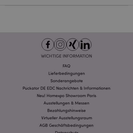
Provider
/
Name
Abl
Domain
CookieScriptConsent
1 Mo
CookieScript
.puckator.de
WICHTIGE INFORMATION
mage-cache-storage-section-
1 T
Adobe Inc.
FAQ
invalidation
www.puckator.de
Lieferbedingungen
Sonderangebote
Puckator DE EDC Nachrichten & Informationen
Datenschutzbestimmungen von Google
Neu! Homexpo Showroom Paris
PHPSESSID
1 Ta
PHP.net
Stun
.www.puckator.de
Ausstellungen & Messen
Bezahlungshinweise
Virtueller Ausstellungsraum
AGB Geschäftsbedingungen
Datenschutz