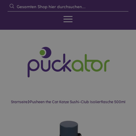
›
Startseite
Pusheen the Cat Katze Sushi-Club Isolierflasche 500ml
Skip
Skip
to
to
the
the
end
beginning