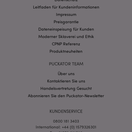
Leitfaden für Kundeninformationen
Impressum
Preisgarantie
Dateneinspeisung für Kunden
Moderner Sklaverei und Ethik
CPNP Referenz
mage-messages
1 Ta
Adobe Inc.
Produktneuheiten
Stun
www.puckator.de
PUCKATOR TEAM
Über uns
Kontaktieren Sie uns
Handelsvertretung Gesucht
Abonnieren Sie den Puckator-Newsletter
mage-cache-sessid
1 T
Adobe Inc.
www.puckator.de
KUNDENSERVICE
0800 181 3403
International: +44 (0) 1579326301