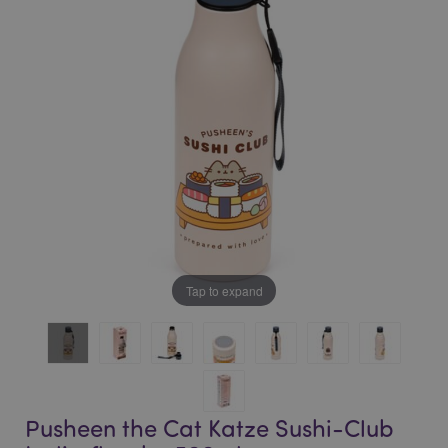
of
of
the
the
images
images
gallery
gallery
Tap to expand
Pusheen the Cat Katze Sushi-Club