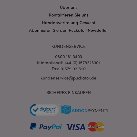
mage-cache-sessid
1 T
Adobe Inc.
www.puckator.de
Über uns
Kontaktieren Sie uns
Handelsvertretung Gesucht
Abonnieren Sie den Puckator-Newsletter
X-Magento-Vary
1 Ta
Adobe Inc.
KUNDENSERVICE
Stun
www.puckator.de
0800 181 3403
International: +44 (0) 1579326301
Fax: 01579 321520
kundenservice@puckator.de
SICHERES EINKAUFEN
_GRECAPTCHA
6
Google LLC
Mon
www.google.com
recently_compared_product_previous
1 T
Adobe Inc.
www.puckator.de