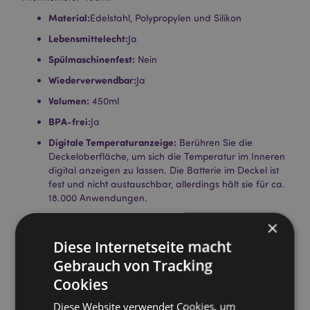
Material:
Edelstahl, Polypropylen und Silikon
Lebensmittelecht:
Ja
Spülmaschinenfest:
Nein
Wiederverwendbar:
Ja
Volumen:
450ml
BPA-frei:
Ja
Digitale Temperaturanzeige:
Berühren Sie die
Deckeloberfläche, um sich die Temperatur im Inneren
digital anzeigen zu lassen. Die Batterie im Deckel ist
fest und nicht austauschbar, allerdings hält sie für ca.
18.000 Anwendungen.
Produktinformation:
Isoliertes Design ist geeignet für
×
Heiß- und Kaltgetränke. Thermosflaschen halten
Diese Internetseite macht
Flüssigkeiten für ca. 24 Stunden kühl oder für ca. 6
Stunden warm. Die Flasche besitzt oben ein
Gebrauch von Tracking
abnehmbares Teesieb und hat einen praktischen
Cookies
Haltegriff.
Diese Website verwendet Cookies, um
Lizenz-Informationen:
Dieses Produkt ist für die unten