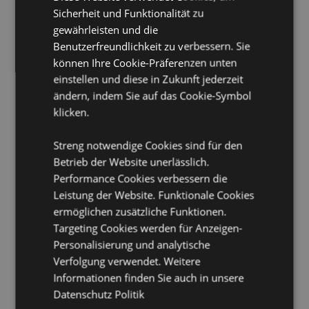
Sicherheit und Funktionalität zu
aufgeführten Länder vollständig lizenziert. Wenn Sie
sich außerhalb dieser Gebiete befinden, versuchen
gewährleisten und die
Sie bitte nicht, dieses Produkt zu kaufen. Andernfalls
Benutzerfreundlichkeit zu verbessern. Sie
wird es aus Ihrer Bestellung entfernt. Für weitere
können Ihre Cookie-Präferenzen unten
Informationen wenden Sie sich bitte an unseren
einstellen und diese in Zukunft jederzeit
Kundenservice.
Lizenzierte Gebiete:
ändern, indem Sie auf das Cookie-Symbol
Åland-Inseln, Albanien,
Armenien, Österreich, Aserbaidschan, Azoren
klicken.
(Portugal), Balearen (Spanien), Belgien, Bermuda,
Bosnien und Herzegowina, Bulgarien, Kanarische
Streng notwendige Cookies sind für den
Inseln (Spanien), Ceuta und Melilla, Korsika
Betrieb der Website unerlässlich.
(Frankreich), Kroatien, Zypern, Tschechische Republik,
Performance Cookies verbessern die
Dänemark, Estland, Finnland (Festland), Frankreich
(Festland), Französisch-Guayana, Georgien,
Leistung der Website. Funktionale Cookies
Deutschland, Gibraltar, Griechenland, Guadeloupe,
ermöglichen zusätzliche Funktionen.
Guernsey (Kanalinseln), Heiliger Stuhl (Vatikanstadt),
Targeting Cookies werden für Anzeigen-
Ungarn, Island, Isle of Man (Vereinigtes Königreich),
Personalisierung und analytische
Italien (Festland), Jersey (Kanalinseln), Kasachstan,
Verfolgung verwendet. Weitere
Kirgisistan, Lettland, Liechtenstein, Litauen, Luxemburg,
Nordmazedonien, Madeira (Portugal), Malta,
Informationen finden Sie auch in unsere
Martinique, Mayotte, Moldawien, Monaco,
Datenschutz Politik
Montenegro, Niederlande, Norwegen, Polen, Portugal