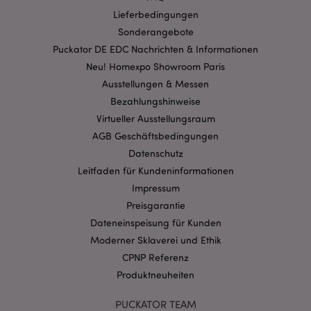
Stun
.www.puckator.de
Lieferbedingungen
Sonderangebote
Puckator DE EDC Nachrichten & Informationen
Neu! Homexpo Showroom Paris
Ausstellungen & Messen
Bezahlungshinweise
Virtueller Ausstellungsraum
AGB Geschäftsbedingungen
Datenschutz
Leitfaden für Kundeninformationen
mage-messages
Impressum
1 Ta
Adobe Inc.
Stun
www.puckator.de
Preisgarantie
Dateneinspeisung für Kunden
Moderner Sklaverei und Ethik
CPNP Referenz
Produktneuheiten
PUCKATOR TEAM