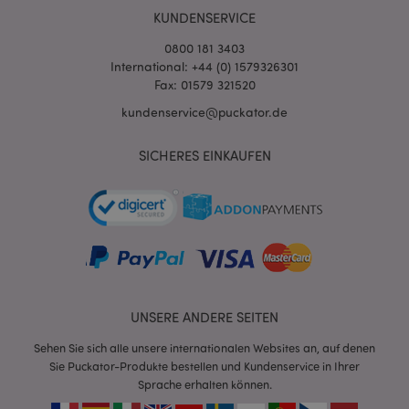
KUNDENSERVICE
0800 181 3403
International: +44 (0) 1579326301
Fax: 01579 321520
kundenservice@puckator.de
mage-cache-sessid
1 T
Adobe Inc.
SICHERES EINKAUFEN
www.puckator.de
X-Magento-Vary
1 Ta
Adobe Inc.
Stun
www.puckator.de
UNSERE ANDERE SEITEN
Sehen Sie sich alle unsere internationalen Websites an, auf denen
Sie Puckator-Produkte bestellen und Kundenservice in Ihrer
Sprache erhalten können.