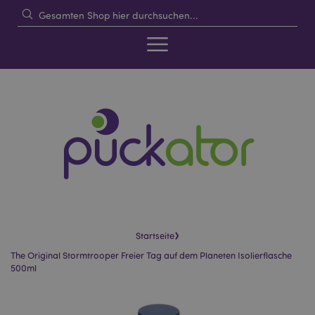
›
Startseite
The Original Stormtrooper Freier Tag auf dem Planeten Isolierflasche
500ml
Skip
Skip
to
to