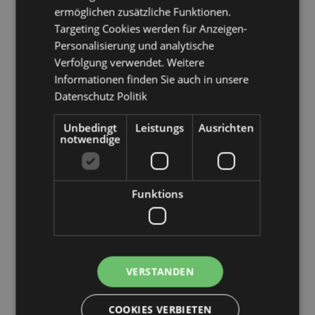
ermöglichen zusätzliche Funktionen.
Targeting Cookies werden für Anzeigen-
Produkttressourcen:
Personalisierung und analytische
Möchten Sie mehr über den Einkauf bei Puckator
Verfolgung verwendet. Weitere
erfahren?
Dann lesen Sie unseren
Leitfaden für
Informationen finden Sie auch in unsere
Kundeninformationen.
Datenschutz Politik
Unbedingt
Leistungs
Ausrichten
notwendige
Funktions
Produktattribute
Mehr
Höhe 24cm Breite 7cm Tiefe 7cm
Information
5055071791024
48
VERSTANDEN
0.372000
Keine
COOKIES VERBIETEN