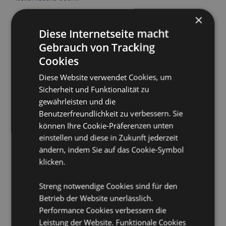
Material:
Edelstahl, Polypropylen und Silikon
×
Lebensmittelecht:
Ja
Diese Internetseite macht
Spülmaschinenfest:
Nein
Gebrauch von Tracking
Wiederverwendbar:
Cookies
Ja
BPA-frei:
Ja
Diese Website verwendet Cookies, um
Volumen:
Sicherheit und Funktionalität zu
500 ml
gewährleisten und die
Produktinformation:
Das isolierte Doppelwanddesign
Benutzerfreundlichkeit zu verbessern. Sie
ist geeignet für heiße und kalte Getränke. Das
thermische Design hält Flüssigkeiten bis zu 24 Stunden
können Ihre Cookie-Präferenzen unten
kalt oder bis zu 12 Stunden warm.
einstellen und diese in Zukunft jederzeit
Rutschfester Silikonboden:
ändern, indem Sie auf das Cookie-Symbol
Ja
klicken.
Lizenz-Informationen:
Dieses Produkt ist voll lizenziert
und kann weltweit verkauft werden, außer in den
USA. Wenn Sie für eine Lieferung in die USA bestellen,
Streng notwendige Cookies sind für den
versuchen Sie bitte nicht, dieses Produkt zu kaufen, da
Betrieb der Website unerlässlich.
das Produkt sonst aus Ihrer Bestellung entfernt wird.
Performance Cookies verbessern die
Wenn Sie weitere Informationen benötigen, wenden
Leistung der Website. Funktionale Cookies
Sie sich bitte an unser Kundenservice Team.