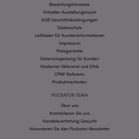
Bezahlungshinweise
mage-cache-storage-section-
1 T
Adobe Inc.
Virtueller Ausstellungsraum
invalidation
www.puckator.de
AGB Geschäftsbedingungen
Datenschutz
Leitfaden für Kundeninformationen
Datenschutzbestimmungen von Google
Impressum
PHPSESSID
1 Ta
PHP.net
Stun
.www.puckator.de
Preisgarantie
Dateneinspeisung für Kunden
Moderner Sklaverei und Ethik
CPNP Referenz
Produktneuheiten
PUCKATOR TEAM
Über uns
Kontaktieren Sie uns
Handelsvertretung Gesucht
Abonnieren Sie den Puckator-Newsletter
mage-messages
1 Ta
Adobe Inc.
Stun
www.puckator.de