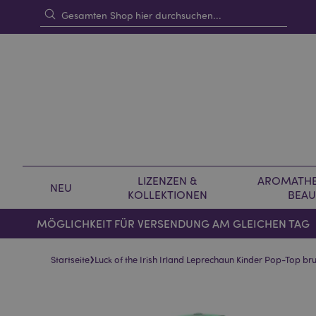
LIZENZEN &
AROMATHE
NEU
KOLLEKTIONEN
BEAU
MÖGLICHKEIT FÜR VERSENDUNG AM GLEICHEN TAG
›
Startseite
Luck of the Irish Irland Leprechaun Kinder Pop-Top b
Skip
Skip
to
to
the
the