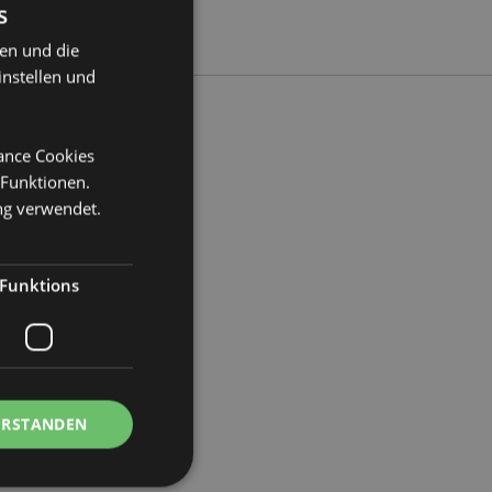
s
ten und die
instellen und
mance Cookies
 Funktionen.
ite 6.5cm Tiefe 6.5cm
ng verwendet.
89
Funktions
ERSTANDEN