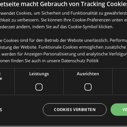
netseite macht Gebrauch von Tracking Cookie
rwendet Cookies, um Sicherheit und Funktionalität zu gewährleis
hkeit zu verbessern. Sie können Ihre Cookie-Präferenzen unten e
jederzeit ändern, indem Sie auf das Cookie-Symbol klicken.
Produktattribute
e Cookies sind für den Betrieb der Website unerlässlich. Perfor
Mehr
istung der Website. Funktionale Cookies ermöglichen zusätzliche
Abmessungen
Höhe 18cm Bre
Information
bruchsichere Wasserflasche 350ml
s werden für Anzeigen-Personalisierung und analytische Verfolgu
ionen finden Sie auch in unsere
Datenschutz Politik
EAN-Nummer
sche - bruchsicherer Kunststoff),
50550715050
terband
Kartonmenge
48
t
Leistungs
Ausrichten
e
Gewicht (kg)
0.132000
n
IM SALE
Keine
NEU
Keine
S
COOKIES VERBIETEN
V
PROMO
Keine