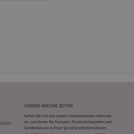
Kontoverwaltung.
Script.com-Dienst
seinstellungen für
. Das Cookie-Banner
rdnungsgemäß
 um das
n im Browser zu
Seiten zu
eneriert wird, die
ies ist eine
erwalten von
UNSERE ANDERE SEITEN
endet wird.
m eine zufällig
Sehen Sie sich alle unsere internationalen Websites
se, wie sie
e spezifisch sein.
an, auf denen Sie Puckator-Produkte bestellen und
e Beibehaltung des
Kundenservice in Ihrer Sprache erhalten können.
zer zwischen den