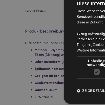
Diese Inter
Diese Website ve
Produktdaten
Benutzerfreundlic
diese in Zukunft 
Produktbeschreibung
Streng notwendig
verbessern die Le
Luck of the Irish Irland Leprechaun Kinder Pop-Top 
Targeting Cookie
Weitere Informat
Material:
Polypropylen (Deckel), SK Ecozen (Fla
Silikon (Dichtung) und einem Quick Clip Polyes
Unbeding
Lebensmittelecht:
Ja
notwendig
Spülmaschinenfest:
Nein
Geeignet für kohlensäurehaltige Getränke:
Nei
Wiederverwendbar:
Ja
Volumen:
350ml
ZEIGE DETAIL
BPA-frei:
Ja