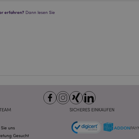
Unbedingt notwendige
Leistungs
Ausrichten
Funktions
or erfahren?
Dann lesen Sie
ookies ermöglichen Kernfunktionen der Website wie die Benutzeranmeldung und die 
ndige cookies kann die Website nicht richtig genutzt werden.
Provider
/
Ablauf
Beschreibung
Domain
nt
1 Monat
Dieses Cookie wird vom Cookie-
CookieScript
verwendet, um die Einwilligung
.puckator.de
Besucher-Cookies zu speichern
von Cookie-Script.com muss o
funktionieren.
-section-
1 Tag
Dieses Cookie wird verwendet,
Adobe Inc.
Zwischenspeichern von Inhalte
www.puckator.de
erleichtern und das Laden von 
beschleunigen.
Datenschutzbestimmungen von Google
1 Tag 16
Cookie, das von Anwendungen g
PHP.net
Stunden
auf der PHP-Sprache basieren. D
.www.puckator.de
allgemeine Kennung, die zum V
TEAM
SICHERES EINKAUFEN
Benutzersitzungsvariablen verw
Normalerweise handelt es sich u
generierte Zahl. Die Art und Wei
verwendet wird, kann für die Sit
 Sie uns
Ein gutes Beispiel ist jedoch di
Anmeldestatus für einen Benut
retung Gesucht
Seiten.