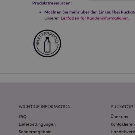
Produkttressourcen:
Möchten Sie mehr über den Einkauf bei Puckat
unseren
Leitfaden für Kundeninformationen.
Streng-notwendige-C
Ohne unbedingt notwe
Name
CookieScriptConse
mage-cache-storage
invalidation
PHPSESSID
WICHTIGE INFORMATION
PUCKATOR 
FAQ
Über uns
Lieferbedingungen
Kontaktieren
Sonderangebote
Handelsvert