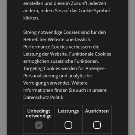
einstellen und diese in Zukunft jederzeit
Bosnien und Herzegowina, Bulgarien, Kanarische
Inseln (Spanien), Ceuta und Melilla, Chile, Korsika
ändern, indem Sie auf das Cookie-Symbol
(Frankreich), Kroatien, Zypern, Tschechische Republik,
klicken.
Dänemark, Estland, Finnland (Festland), Frankreich
(Festland), Französisch-Guayana, Georgien,
Streng notwendige Cookies sind für den
Deutschland, Gibraltar, Griechenland, Guadeloupe,
Betrieb der Website unerlässlich.
Guernsey (Kanalinseln), Heiliger Stuhl (Vatikanstadt),
Ungarn, Island, Irland, Isle of Man (Vereinigtes
Performance Cookies verbessern die
Königreich), Italien (Festland), Jersey (Kanalinseln),
Leistung der Website. Funktionale Cookies
Kosovo, Lettland, Liechtenstein, Litauen, Luxemburg,
ermöglichen zusätzliche Funktionen.
Nordmazedonien, Madeira (Portugal), Malta,
Targeting Cookies werden für Anzeigen-
Martinique, Mayotte, Moldawien, Montenegro,
Personalisierung und analytische
Niederlande, Norwegen, Polen, Portugal (Festland),
Réunion, Rumänien, Russland, Saint-Martin
Verfolgung verwendet. Weitere
(französischer Teil), Serbien, Sizilien (Italien), Slowakei,
Informationen finden Sie auch in unsere
Slowenien, Spanien (Festland), Schweden, Schweiz,
Datenschutz Politik
Türkei, Ukraine, Vereinigtes Königreich (Festland),
Vereinigtes Königreich (Nordirland, Highlands und
Unbedingt
Leistungs
Ausrichten
Inseln)
notwendige
Produkttressourcen:
Möchten Sie mehr über den Einkauf bei Puckator