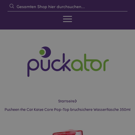
›
Startseite
Pusheen the Cat Katze Core Pop-Top bruchsichere Wasserflasche 350ml
Skip
Skip
to
to
the
the