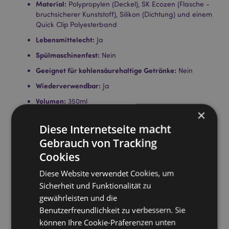
Material:
Polypropylen (Deckel), SK Ecozen (Flasche -
bruchsicherer Kunststoff), Silikon (Dichtung) und einem
Quick Clip Polyesterband
Lebensmittelecht:
Ja
Spülmaschinenfest:
Nein
Geeignet für kohlensäurehaltige Getränke:
Nein
Wiederverwendbar:
Ja
Volumen:
350ml
×
BPA-frei:
Ja
Diese Internetseite macht
Lizenz-Informationen:
Dieses Produkt ist für die unten
Gebrauch von Tracking
aufgeführten Länder vollständig lizenziert. Wenn Sie
sich außerhalb dieser Gebiete befinden, versuchen
Cookies
Sie bitte nicht, dieses Produkt zu kaufen. Andernfalls
Diese Website verwendet Cookies, um
wird es aus Ihrer Bestellung entfernt. Für weitere
Informationen wenden Sie sich bitte an unseren
Sicherheit und Funktionalität zu
Kundenservice.
gewährleisten und die
Lizenzierte Gebiete:
Åland-Inseln, Albanien, Andorra,
Benutzerfreundlichkeit zu verbessern. Sie
Österreich, Aserbaidschan, Azoren (Portugal),
können Ihre Cookie-Präferenzen unten
Balearen (Spanien), Weißrussland, Belgien, Bermuda,