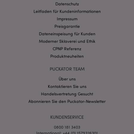
Datenschutz
Leitfaden für Kundeninformationen
Impressum
Preisgarantie
Dateneinspeisung für Kunden
Moderner Sklaverei und Ethik
CPNP Referenz
mage-messages
1 Ta
Adobe Inc.
Stun
www.puckator.de
Produktneuheiten
PUCKATOR TEAM
Über uns
Kontaktieren Sie uns
Handelsvertretung Gesucht
Abonnieren Sie den Puckator-Newsletter
mage-cache-sessid
1 T
Adobe Inc.
www.puckator.de
KUNDENSERVICE
0800 181 3403
International: +44 (0) 1579326301