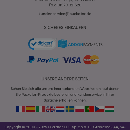
Fax: 01579 321520
X-Magento-Vary
1 Ta
Adobe Inc.
kundenservice@puckator.de
Stun
www.puckator.de
SICHERES EINKAUFEN
_GRECAPTCHA
6
Google LLC
Mon
www.google.com
UNSERE ANDERE SEITEN
Sehen Sie sich alle unsere internationalen Websites an, auf denen
recently_compared_product_previous
1 T
Sie Puckator-Produkte bestellen und Kundenservice in Ihrer
Adobe Inc.
www.puckator.de
Sprache erhalten können.
section_data_ids
1 T
Adobe Inc.
www.puckator.de
Copyright © 2000 - 2025 Puckator EDC Sp. z o.o. Ul. Graniczna 8AA, 54-