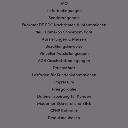
Ausrichten
Funktions
FAQ
Lieferbedingungen
Streng-notwendige-Cookies ermöglichen
Kernfunktionen der Website wie die
Sonderangebote
Benutzeranmeldung und die Kontoverwaltung.
Puckator DE EDC Nachrichten & Informationen
Ohne unbedingt notwendige cookies kann die
Website nicht richtig genutzt werden.
Neu! Homexpo Showroom Paris
Provider
/
Ausstellungen & Messen
Name
Abl
Domain
Bezahlungshinweise
CookieScriptConsent
1 Mo
CookieScript
Virtueller Ausstellungsraum
.puckator.de
AGB Geschäftsbedingungen
Datenschutz
Leitfaden für Kundeninformationen
Impressum
Preisgarantie
mage-cache-storage-section-
1 T
Adobe Inc.
Dateneinspeisung für Kunden
invalidation
www.puckator.de
Moderner Sklaverei und Ethik
CPNP Referenz
Produktneuheiten
Datenschutzbestimmungen von Google
PHPSESSID
1 Ta
PHP.net