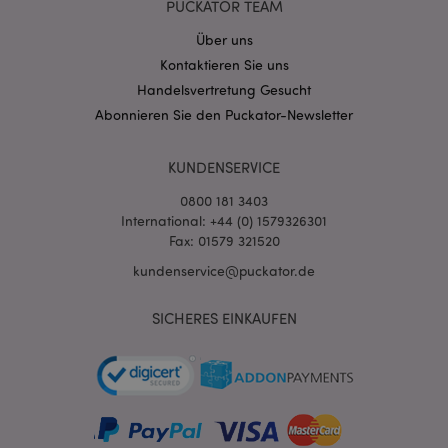
PUCKATOR TEAM
Stun
.www.puckator.de
Über uns
Kontaktieren Sie uns
Handelsvertretung Gesucht
Abonnieren Sie den Puckator-Newsletter
KUNDENSERVICE
0800 181 3403
International: +44 (0) 1579326301
Fax: 01579 321520
kundenservice@puckator.de
mage-messages
1 Ta
Adobe Inc.
Stun
www.puckator.de
SICHERES EINKAUFEN