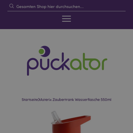
›
Startseite
Asterix Zaubertrank Wasserflasche 550ml
Skip
Skip
to
to
the
the
end
beginning