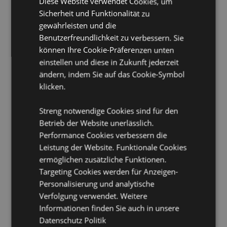
Diese Website verwendet Cookies, um
Geeignet für heiße Flüssigkeiten:
Nein
Sicherheit und Funktionalität zu
Volumen:
550ml
gewährleisten und die
BPA-Frei:
Ja
Benutzerfreundlichkeit zu verbessern. Sie
Flip-Strohhalm:
Ja
können Ihre Cookie-Präferenzen unten
einstellen und diese in Zukunft jederzeit
Lizenz-Informationen:
Dieses Produkt ist vollständig
ändern, indem Sie auf das Cookie-Symbol
lizenziert und kann weltweit verkauft werden.
klicken.
Produkttressourcen:
Streng notwendige Cookies sind für den
Möchten Sie mehr über den Einkauf bei Puckator
erfahren?
Betrieb der Website unerlässlich.
Dann lesen Sie unseren
Leitfaden für
Kundeninformationen.
Performance Cookies verbessern die
Leistung der Website. Funktionale Cookies
ermöglichen zusätzliche Funktionen.
Targeting Cookies werden für Anzeigen-
Personalisierung und analytische
Verfolgung verwendet. Weitere
Informationen finden Sie auch in unsere
Datenschutz Politik
Produktattribute