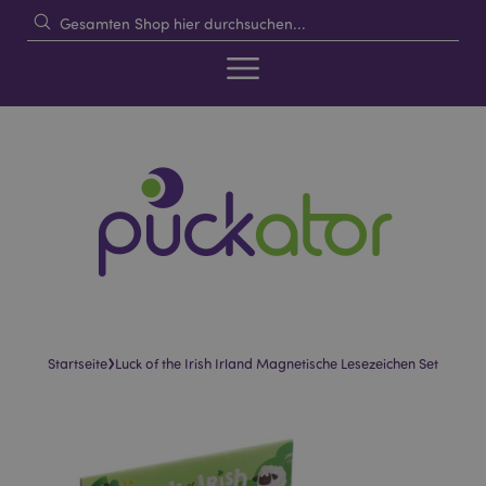
›
Startseite
Luck of the Irish Irland Magnetische Lesezeichen Set
Skip
Skip
to
to
the
the
end
beginning