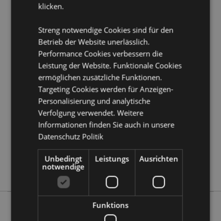
klicken.
Möchten Sie mehr über den Einkauf bei Puckator
erfahren?
Dann lesen Sie unseren
Leitfaden für
Kundeninformationen.
Streng notwendige Cookies sind für den
Betrieb der Website unerlässlich.
Performance Cookies verbessern die
Produktattribute
Leistung der Website. Funktionale Cookies
Mehr
Höhe 4cm Breite 2.5cm Tiefe 0.1cm
ermöglichen zusätzliche Funktionen.
Information
Targeting Cookies werden für Anzeigen-
5056848201012
Personalisierung und analytische
288
Verfolgung verwendet. Weitere
0.024000
Informationen finden Sie auch in unsere
Keine
Datenschutz Politik
Keine
Keine
Unbedingt
Leistungs
Ausrichten
notwendige
Luck of the Irish
Funktions