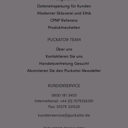
CookieScriptConsent
1 Mo
Dateneinspeisung für Kunden
CookieScript
.puckator.de
Moderner Sklaverei und Ethik
CPNP Referenz
Produktneuheiten
PUCKATOR TEAM
Über uns
mage-cache-storage-section-
1 T
Adobe Inc.
invalidation
www.puckator.de
Kontaktieren Sie uns
Handelsvertretung Gesucht
Abonnieren Sie den Puckator-Newsletter
Datenschutzbestimmungen von Google
PHPSESSID
1 Ta
PHP.net
KUNDENSERVICE
Stun
.www.puckator.de
0800 181 3403
International: +44 (0) 1579326301
Fax: 01579 321520
kundenservice@puckator.de