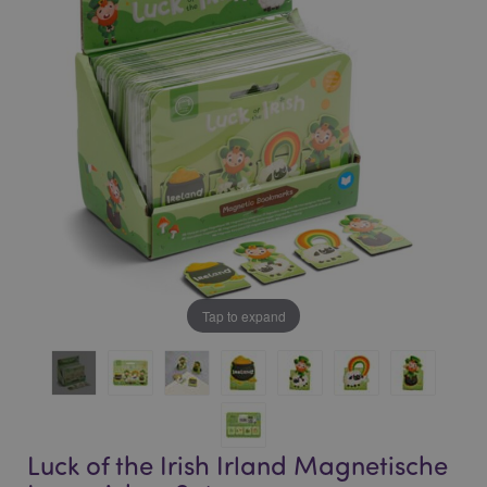
of
of
the
the
images
images
gallery
gallery
Tap to expand
Luck of the Irish Irland Magnetische