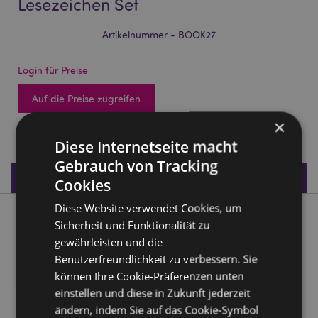
Lesezeichen Set
Artikelnummer - BOOK27
Login für Preise
Auf die Preise zugreifen
×
4536 auf Lager
Diese Internetseite macht
Gebrauch von Tracking
Produktdaten
Cookies
Diese Website verwendet Cookies, um
Produktbeschreibung
Sicherheit und Funktionalität zu
gewährleisten und die
Luck of the Irish Irland Magnetische Lesezeichen Set
Benutzerfreundlichkeit zu verbessern. Sie
können Ihre Cookie-Präferenzen unten
Material:
Magnet aus Metall, Papier
einstellen und diese in Zukunft jederzeit
ändern, indem Sie auf das Cookie-Symbol
Produkttressourcen: