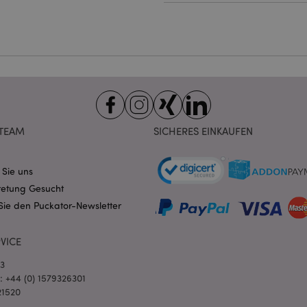
ndige cookies kann die Website nicht richtig genutzt werden.
Provider
/
Ablauf
Beschreibung
Domain
nt
1 Monat
Dieses Cookie wird vom Cookie-
CookieScript
verwendet, um die Einwilligung
.puckator.de
Besucher-Cookies zu speichern
von Cookie-Script.com muss o
funktionieren.
-section-
1 Tag
Dieses Cookie wird verwendet,
Adobe Inc.
Zwischenspeichern von Inhalte
www.puckator.de
TEAM
SICHERES EINKAUFEN
erleichtern und das Laden von 
beschleunigen.
Datenschutzbestimmungen von Google
1 Tag 16
Cookie, das von Anwendungen g
PHP.net
 Sie uns
Stunden
auf der PHP-Sprache basieren. D
.www.puckator.de
allgemeine Kennung, die zum V
retung Gesucht
Benutzersitzungsvariablen verw
Normalerweise handelt es sich u
Sie den Puckator-Newsletter
generierte Zahl. Die Art und Wei
verwendet wird, kann für die Sit
Ein gutes Beispiel ist jedoch di
Anmeldestatus für einen Benut
VICE
Seiten.
03
1 Tag 16
Verfolgt Fehlermeldungen und 
Adobe Inc.
l: +44 (0) 1579326301
Stunden
Benachrichtigungen, die dem Be
www.puckator.de
werden, z. B. die Cookie-Zusti
21520
und verschiedene Fehlermeldun