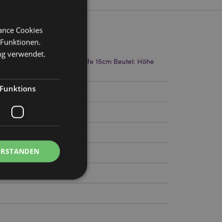
mance Cookies
 Funktionen.
ng verwendet.
 Höhe 37cm Breite 53cm Tiefe 15cm Beutel: Höhe
8cm Tiefe 1cm
Funktions
55
ERSTANDEN
Kontoverwaltung.