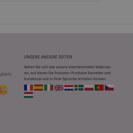
Script.com-Dienst
seinstellungen für
. Das Cookie-Banner
rdnungsgemäß
 um das
n im Browser zu
UNSERE ANDERE SEITEN
Seiten zu
Sehen Sie sich alle unsere internationalen Websites
eneriert wird, die
an, auf denen Sie Puckator-Produkte bestellen und
ies ist eine
Kundenservice in Ihrer Sprache erhalten können.
erwalten von
endet wird.
m eine zufällig
se, wie sie
e spezifisch sein.
e Beibehaltung des
zer zwischen den
andere
nutzer angezeigt
mmungsnachricht
gen. Die Nachricht