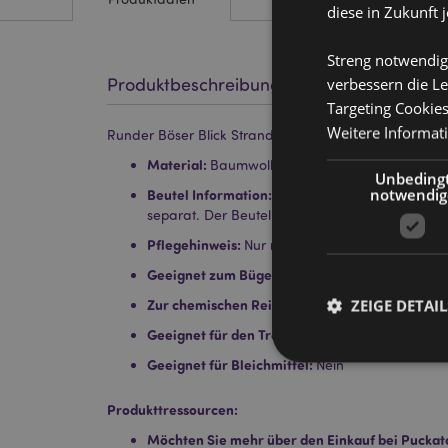
diese in Zukunft 
Streng notwendig
Produktbeschreibung
verbessern die Le
Targeting Cookie
Weitere Informat
Runder Böser Blick Strandtasche & Mini-Reißverschlu
Material:
Baumwolle, Polyester und Metall
Unbeding
notwendig
Beutel Information:
Der Beutel kann mit der 
separat. Der Beutel hat einen Reißverschluss a
Pflegehinweis:
Nur mit einem feuchten Tuch a
Geeignet zum Bügeln:
Nein
ZEIGE DETAIL
Zur chemischen Reinigung geeignet:
Nein
Geeignet für den Trockner:
Nein
Geeignet für Bleichmittel:
Nein
Produkttressourcen:
Möchten Sie mehr über den Einkauf bei Puckat
Streng-notwendige-C