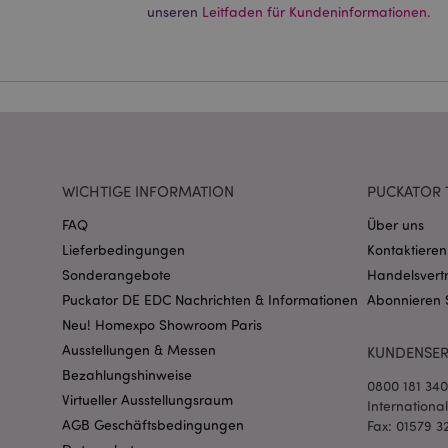
Ohne unbedingt notwe
unseren
Leitfaden für Kundeninformationen.
Name
CookieScriptConse
mage-cache-storage
invalidation
WICHTIGE INFORMATION
PUCKATOR 
FAQ
Über uns
PHPSESSID
Lieferbedingungen
Kontaktieren
Sonderangebote
Handelsvert
Puckator DE EDC Nachrichten & Informationen
Abonnieren 
Neu! Homexpo Showroom Paris
Ausstellungen & Messen
KUNDENSER
Bezahlungshinweise
0800 181 34
mage-messages
Virtueller Ausstellungsraum
Internationa
AGB Geschäftsbedingungen
Fax: 01579 3