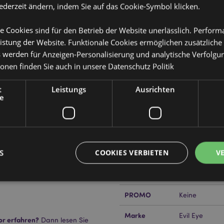
jederzeit ändern, indem Sie auf das Cookie-Symbol klicken.
e Cookies sind für den Betrieb der Website unerlässlich. Perfor
Produktattribute
istung der Website. Funktionale Cookies ermöglichen zusätzliche
s werden für Anzeigen-Personalisierung und analytische Verfolgu
Mehr
Abmessungen
Strandtasche:
ionen finden Sie auch in unsere
Datenschutz Politik
Information
ssbeutel
12cm Breite 1
t
Leistungs
Ausrichten
EAN-Nummer
50568482084
e
Tasche verwendet werden oder
us Metal.
Kartonmenge
50
bwischen
Gewicht (kg)
0.279000
S
COOKIES VERBIETEN
V
IM SALE
Keine
NEU
Keine
PROMO
Keine
Unbedingt notwendige
Leistungs
Ausrichten
Funktions
Marke
Evil Eye
or erfahren?
Dann lesen Sie
ookies ermöglichen Kernfunktionen der Website wie die Benutzeranmeldung und die 