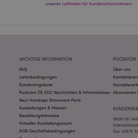
Ohne unbedingt notwe
unseren
Leitfaden für Kundeninformationen.
Name
CookieScriptConse
mage-cache-storage
invalidation
WICHTIGE INFORMATION
PUCKATOR 
FAQ
Über uns
PHPSESSID
Lieferbedingungen
Kontaktieren
Sonderangebote
Handelsvert
Puckator DE EDC Nachrichten & Informationen
Abonnieren 
Neu! Homexpo Showroom Paris
Ausstellungen & Messen
KUNDENSER
Bezahlungshinweise
0800 181 34
mage-messages
Virtueller Ausstellungsraum
Internationa
AGB Geschäftsbedingungen
Fax: 01579 3