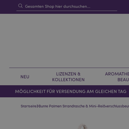
LIZENZEN &
AROMATHE
NEU
KOLLEKTIONEN
BEAU
MÖGLICHKEIT FÜR VERSENDUNG AM GLEICHEN TAG
›
Startseite
Bunte Palmen Strandtasche & Mini-Reißverschlussbeut
Skip
Skip
to
to
the
the