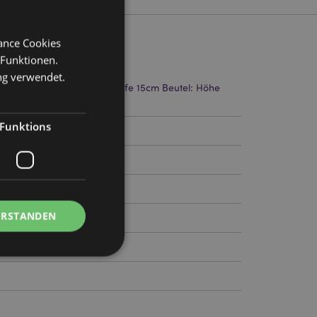
mance Cookies
 Funktionen.
ng verwendet.
 Höhe 37cm Breite 53cm Tiefe 15cm Beutel: Höhe
8cm Tiefe 1cm
Funktions
39
ERSTANDEN
Kontoverwaltung.