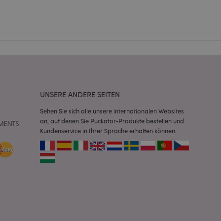
Script.com-Dienst
seinstellungen für
. Das Cookie-Banner
rdnungsgemäß
 um das
n im Browser zu
UNSERE ANDERE SEITEN
Seiten zu
Sehen Sie sich alle unsere internationalen Websites
eneriert wird, die
an, auf denen Sie Puckator-Produkte bestellen und
ies ist eine
Kundenservice in Ihrer Sprache erhalten können.
erwalten von
endet wird.
m eine zufällig
se, wie sie
e spezifisch sein.
e Beibehaltung des
zer zwischen den
andere
nutzer angezeigt
mmungsnachricht
gen. Die Nachricht