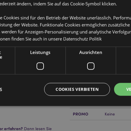
jederzeit ändern, indem Sie auf das Cookie-Symbol klicken.
e Cookies sind für den Betrieb der Website unerlässlich. Perfor
Produktattribute
istung der Website. Funktionale Cookies ermöglichen zusätzliche
s werden für Anzeigen-Personalisierung und analytische Verfolgu
Mehr
Abmessungen
Strandtasche:
ionen finden Sie auch in unsere
Datenschutz Politik
Information
tel
12cm Breite 1
t
Leistungs
Ausrichten
EAN-Nummer
50568482062
e
Tasche verwendet werden oder
us Metal.
Kartonmenge
50
bwischen
Gewicht (kg)
0.326000
S
COOKIES VERBIETEN
V
IM SALE
Keine
NEU
Keine
PROMO
Keine
Unbedingt notwendige
Leistungs
Ausrichten
Funktions
or erfahren?
Dann lesen Sie
ookies ermöglichen Kernfunktionen der Website wie die Benutzeranmeldung und die 