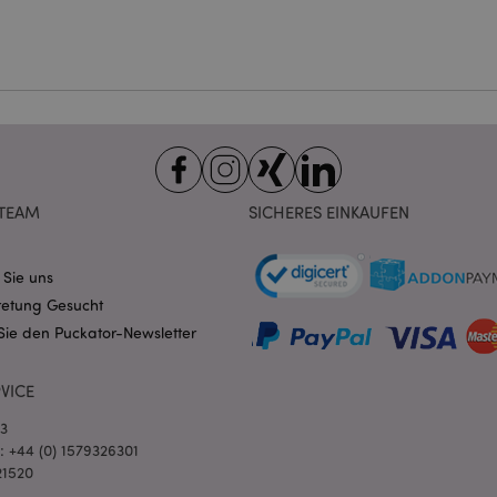
ndige cookies kann die Website nicht richtig genutzt werden.
Provider
/
Ablauf
Beschreibung
Domain
nt
1 Monat
Dieses Cookie wird vom Cookie-
CookieScript
verwendet, um die Einwilligung
.puckator.de
Besucher-Cookies zu speichern
von Cookie-Script.com muss o
funktionieren.
-section-
1 Tag
Dieses Cookie wird verwendet,
Adobe Inc.
Zwischenspeichern von Inhalte
www.puckator.de
TEAM
SICHERES EINKAUFEN
erleichtern und das Laden von 
beschleunigen.
Datenschutzbestimmungen von Google
1 Tag 16
Cookie, das von Anwendungen g
PHP.net
 Sie uns
Stunden
auf der PHP-Sprache basieren. D
.www.puckator.de
allgemeine Kennung, die zum V
retung Gesucht
Benutzersitzungsvariablen verw
Normalerweise handelt es sich u
Sie den Puckator-Newsletter
generierte Zahl. Die Art und Wei
verwendet wird, kann für die Sit
Ein gutes Beispiel ist jedoch di
Anmeldestatus für einen Benut
VICE
Seiten.
03
1 Tag 16
Verfolgt Fehlermeldungen und 
Adobe Inc.
l: +44 (0) 1579326301
Stunden
Benachrichtigungen, die dem Be
www.puckator.de
werden, z. B. die Cookie-Zusti
21520
und verschiedene Fehlermeldun