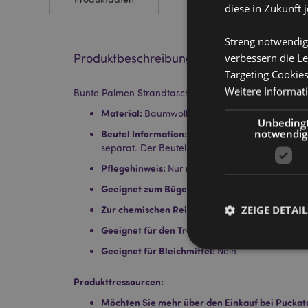
diese in Zukunft 
Streng notwendig
Produktbeschreibung
verbessern die Le
Targeting Cookie
Weitere Informat
Bunte Palmen Strandtasche & Mini-Reißverschlussbeu
Material:
Baumwolle, Polyester und Metall
Unbeding
notwendig
Beutel Information:
Der Beutel kann mit der 
separat. Der Beutel hat einen Reißverschluss a
Pflegehinweis:
Nur mit einem feuchten Tuch a
Geeignet zum Bügeln:
Nein
ZEIGE DETAIL
Zur chemischen Reinigung geeignet:
Nein
Geeignet für den Trockner:
Nein
Geeignet für Bleichmittel:
Nein
Produkttressourcen:
Möchten Sie mehr über den Einkauf bei Puckat
Streng-notwendige-C