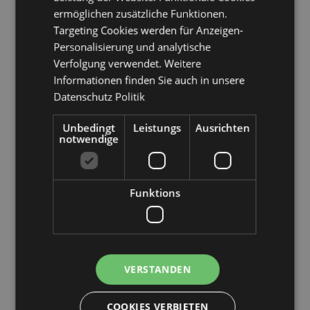
Kundeninformationen.
ermöglichen zusätzliche Funktionen.
Targeting Cookies werden für Anzeigen-
Personalisierung und analytische
Verfolgung verwendet. Weitere
Informationen finden Sie auch in unsere
Datenschutz Politik
Unbedingt
Leistungs
Ausrichten
notwendige
Funktions
Produktattribute
Mehr
Höhe 5cm Breite 7cm Tiefe 7cm
Information
5055071799136
72
VERSTANDEN
0.137000
Ja
COOKIES VERBIETEN