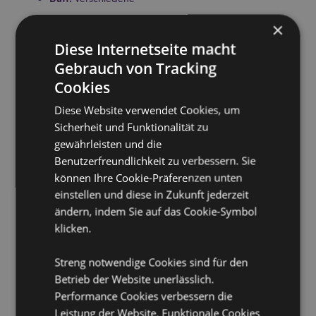
Keine Tierversuche:
Ja
×
Vegan:
Ja
Diese Internetseite macht
Glutenfrei:
Ja
Gebrauch von Tracking
Parabenfrei:
Ja
Cookies
NLS-frei (Natrium-Lauryl-Sulfat):
Ja
Diese Website verwendet Cookies, um
Produktinformation:
Jeder Behälter wiegt ca. 100g
Sicherheit und Funktionalität zu
und weist Inhaltsstoffe und Mindesthaltbarkeitsdatum
gewährleisten und die
aus. Lassen Sie das Gelee über die nasse Haut gleiten
Benutzerfreundlichkeit zu verbessern. Sie
oder verwenden Sie es mit einem Schwamm oder
können Ihre Cookie-Präferenzen unten
Waschlappen, um Schaum zu erzeugen. Für eine
einstellen und diese in Zukunft jederzeit
kühlende Reinigung vor der Anwendung im
Kühlschrank aufbewahren. Nicht empfohlen für Kinder
ändern, indem Sie auf das Cookie-Symbol
unter 6 Jahren.
klicken.
CPNP:
TBC
Streng notwendige Cookies sind für den
Produkttressourcen:
Betrieb der Website unerlässlich.
Performance Cookies verbessern die
Möchten Sie mehr über den Einkauf bei Puckator
erfahren?
Leistung der Website. Funktionale Cookies
Dann lesen Sie unseren
Leitfaden für