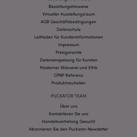
Bezahlungshinweise
mage-cache-storage-section-
1 T
Adobe Inc.
Virtueller Ausstellungsraum
invalidation
www.puckator.de
AGB Geschäftsbedingungen
Datenschutz
Leitfaden für Kundeninformationen
Datenschutzbestimmungen von Google
Impressum
PHPSESSID
1 Ta
PHP.net
Stun
.www.puckator.de
Preisgarantie
Dateneinspeisung für Kunden
Moderner Sklaverei und Ethik
CPNP Referenz
Produktneuheiten
PUCKATOR TEAM
Über uns
Kontaktieren Sie uns
Handelsvertretung Gesucht
Abonnieren Sie den Puckator-Newsletter
mage-messages
1 Ta
Adobe Inc.
Stun
www.puckator.de