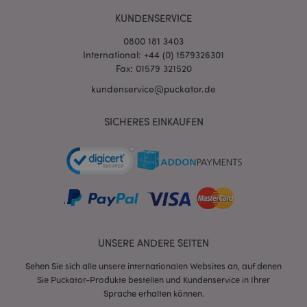
KUNDENSERVICE
0800 181 3403
International: +44 (0) 1579326301
Fax: 01579 321520
kundenservice@puckator.de
mage-cache-sessid
1 T
Adobe Inc.
SICHERES EINKAUFEN
www.puckator.de
X-Magento-Vary
1 Ta
Adobe Inc.
Stun
www.puckator.de
UNSERE ANDERE SEITEN
Sehen Sie sich alle unsere internationalen Websites an, auf denen
Sie Puckator-Produkte bestellen und Kundenservice in Ihrer
Sprache erhalten können.