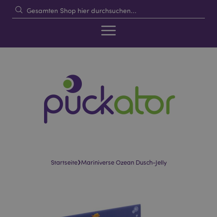
›
Startseite
Mariniverse Ozean Dusch-Jelly
Skip
Skip
to
to
the
the
end
beginning