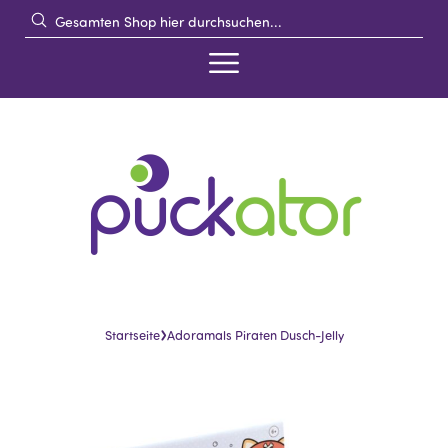
›
Startseite
Adoramals Piraten Dusch-Jelly
Skip
Skip
to
to
the
the
end
beginning