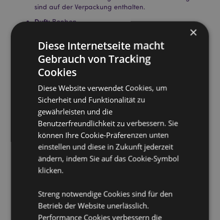
sind auf der Verpackung enthalten.
Duft:
Bonbon
×
Keine Tierversuche:
Ja
Diese Internetseite macht
Vegan:
Ja
Gebrauch von Tracking
Glutenfrei:
Ja
Cookies
Parabenfrei:
Ja
Diese Website verwendet Cookies, um
NLS-frei (Natrium-Lauryl-Sulfat):
Ja
Sicherheit und Funktionalität zu
Produktinformation:
Jeder Schwamm ist mit luxuriöser
gewährleisten und die
Seife angereichert, um die Reinigung zu unterstützen.
Benutzerfreundlichkeit zu verbessern. Sie
Befeuchten Sie ganz einfach den Schwamm in der
können Ihre Cookie-Präferenzen unten
Badewanne oder Dusche und drücken Sie Ihn
einstellen und diese in Zukunft jederzeit
zusammen, um das Wasser zu absorbieren und
ändern, indem Sie auf das Cookie-Symbol
Schaum zu erzeugen. Wringen Sie den Schwamm
nach Verwendung aus und lassen Sie ihn vollständig
klicken.
trocknen. Nicht empfohlen für Kinder unter 3 Jahren.
CPNP:
Streng notwendige Cookies sind für den
TBC
Betrieb der Website unerlässlich.
Produkttressourcen:
Performance Cookies verbessern die