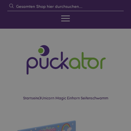
›
Startseite
Unicorn Magic Einhorn Seifenschwamm
Skip
Skip
to
to
the
the
end
beginning