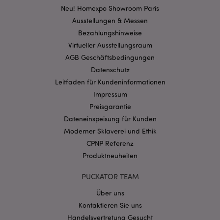
Neu! Homexpo Showroom Paris
Ausstellungen & Messen
mage-cache-storage-section-
1 T
Adobe Inc.
Bezahlungshinweise
invalidation
www.puckator.de
Virtueller Ausstellungsraum
AGB Geschäftsbedingungen
Datenschutz
Datenschutzbestimmungen von Google
Leitfaden für Kundeninformationen
PHPSESSID
1 Ta
PHP.net
Stun
.www.puckator.de
Impressum
Preisgarantie
Dateneinspeisung für Kunden
Moderner Sklaverei und Ethik
CPNP Referenz
Produktneuheiten
PUCKATOR TEAM
Über uns
Kontaktieren Sie uns
Handelsvertretung Gesucht