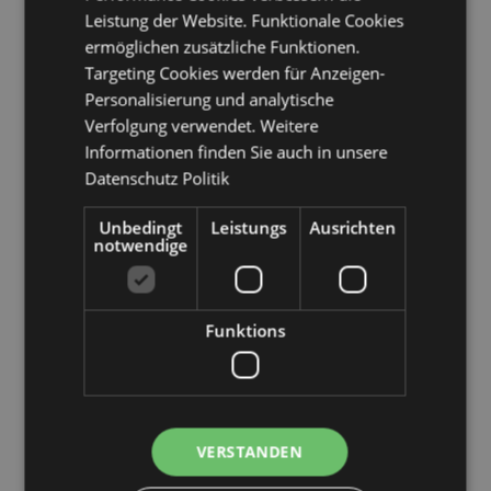
Leistung der Website. Funktionale Cookies
Möchten Sie mehr über den Einkauf bei Puckator
erfahren?
Dann lesen Sie unseren
Leitfaden für
ermöglichen zusätzliche Funktionen.
Kundeninformationen.
Targeting Cookies werden für Anzeigen-
Personalisierung und analytische
Verfolgung verwendet. Weitere
Informationen finden Sie auch in unsere
Datenschutz Politik
Unbedingt
Leistungs
Ausrichten
notwendige
Funktions
Produktattribute
Mehr
Höhe 13cm Breite 9.5cm Tiefe 3cm
Information
5055071798917
VERSTANDEN
48