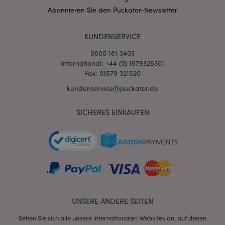
mage-messages
1 Ta
Adobe Inc.
Abonnieren Sie den Puckator-Newsletter
Stun
www.puckator.de
KUNDENSERVICE
0800 181 3403
International: +44 (0) 1579326301
Fax: 01579 321520
kundenservice@puckator.de
mage-cache-sessid
1 T
Adobe Inc.
www.puckator.de
SICHERES EINKAUFEN
X-Magento-Vary
1 Ta
Adobe Inc.
Stun
www.puckator.de
UNSERE ANDERE SEITEN
Sehen Sie sich alle unsere internationalen Websites an, auf denen