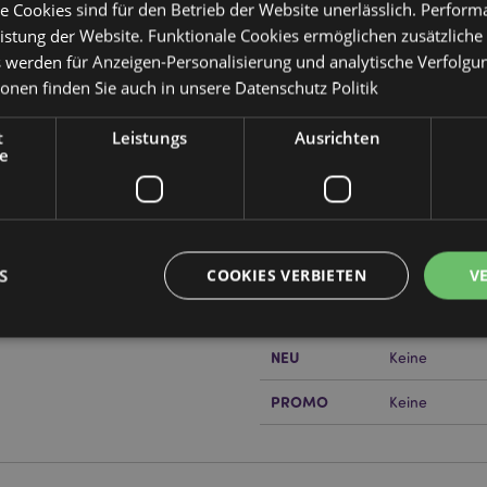
e Cookies sind für den Betrieb der Website unerlässlich. Perfor
istung der Website. Funktionale Cookies ermöglichen zusätzliche
s werden für Anzeigen-Personalisierung und analytische Verfolgu
ionen finden Sie auch in unsere
Datenschutz Politik
Produktattribute
Mehr
Abmessungen
Höhe 3cm Bre
t
Leistungs
Ausrichten
Information
e
EAN-Nummer
505507177395
Kartonmenge
144
or erfahren?
Dann lesen Sie
Gewicht (kg)
0.022000
S
COOKIES VERBIETEN
V
IM SALE
Keine
NEU
Keine
Unbedingt notwendige
Leistungs
Ausrichten
Funktions
PROMO
Keine
ookies ermöglichen Kernfunktionen der Website wie die Benutzeranmeldung und die 
ndige cookies kann die Website nicht richtig genutzt werden.
Provider
/
Ablauf
Beschreibung