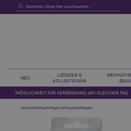
LIZENZEN &
AROMATHE
NEU
KOLLEKTIONEN
BEAU
MÖGLICHKEIT FÜR VERSENDUNG AM GLEICHEN TAG
›
Startseite
Engelsflügel Schlüsselanhänger
Skip
Skip
to
to
the
the