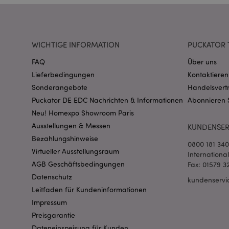
CookieScriptConse
WICHTIGE INFORMATION
PUCKATOR 
mage-cache-storage
FAQ
Über uns
invalidation
Lieferbedingungen
Kontaktieren
Sonderangebote
Handelsvert
PHPSESSID
Puckator DE EDC Nachrichten & Informationen
Abonnieren 
Neu! Homexpo Showroom Paris
Ausstellungen & Messen
KUNDENSER
Bezahlungshinweise
0800 181 34
Virtueller Ausstellungsraum
Internationa
AGB Geschäftsbedingungen
Fax: 01579 3
mage-messages
Datenschutz
kundenservi
Leitfaden für Kundeninformationen
Impressum
Preisgarantie
mage-cache-sessid
Dateneinspeisung für Kunden