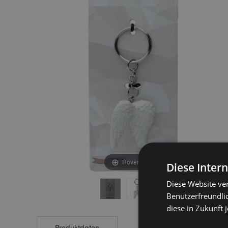
end
beginning
of
of
the
the
images
images
gallery
gallery
Hover to zoom
Diese Inter
Diese Website ve
Benutzerfreundlic
diese in Zukunft 
Produktdaten