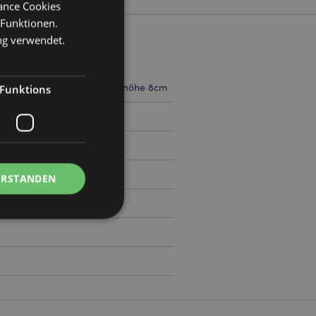
mance Cookies
 Funktionen.
ng verwendet.
ite 3cm Tiefe 1.5cm Gesamthöhe 8cm
Funktions
2
ERSTANDEN
Kontoverwaltung.