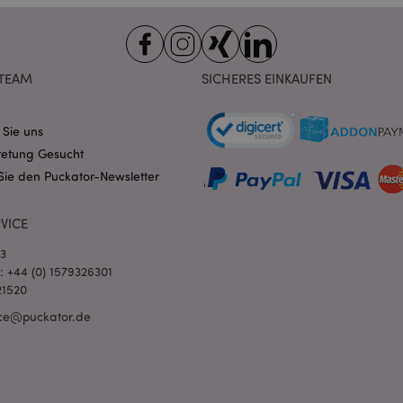
Domain
nt
1 Monat
Dieses Cookie wird vom Cookie-
CookieScript
verwendet, um die Einwilligung
.puckator.de
Besucher-Cookies zu speichern
von Cookie-Script.com muss o
TEAM
SICHERES EINKAUFEN
funktionieren.
-section-
1 Tag
Dieses Cookie wird verwendet,
Adobe Inc.
Zwischenspeichern von Inhalte
www.puckator.de
erleichtern und das Laden von 
 Sie uns
beschleunigen.
Datenschutzbestimmungen von Google
retung Gesucht
1 Tag 16
Cookie, das von Anwendungen g
PHP.net
Sie den Puckator-Newsletter
Stunden
auf der PHP-Sprache basieren. D
.www.puckator.de
allgemeine Kennung, die zum V
Benutzersitzungsvariablen verw
Normalerweise handelt es sich u
VICE
generierte Zahl. Die Art und Wei
verwendet wird, kann für die Sit
03
Ein gutes Beispiel ist jedoch di
Anmeldestatus für einen Benut
l: +44 (0) 1579326301
Seiten.
21520
1 Tag 16
Verfolgt Fehlermeldungen und 
Adobe Inc.
ce@puckator.de
Stunden
Benachrichtigungen, die dem Be
www.puckator.de
werden, z. B. die Cookie-Zusti
und verschiedene Fehlermeldun
wird aus dem Cookie gelöscht,
Käufer angezeigt wurde.
1 Tag
Der Wert dieses Cookies löst di
Adobe Inc.