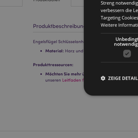
Streng notwendig
verbessern die Le
Targeting Cookie
Weitere Informat
Produktbeschreibung
Unbeding
Engelsflügel Schlüsselanhänger
notwendig
Material:
Harz und Metall
Produkttressourcen:
Möchten Sie mehr über den Einkauf bei Puckat
ZEIGE DETAIL
unseren
Leitfaden für Kundeninformationen.
Streng-notwendige-C
Ohne unbedingt notwe
Name