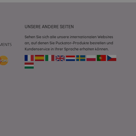
Script.com-Dienst
seinstellungen für
. Das Cookie-Banner
rdnungsgemäß
UNSERE ANDERE SEITEN
 um das
Sehen Sie sich alle unsere internationalen Websites
n im Browser zu
an, auf denen Sie Puckator-Produkte bestellen und
Seiten zu
Kundenservice in Ihrer Sprache erhalten können.
eneriert wird, die
ies ist eine
erwalten von
endet wird.
m eine zufällig
se, wie sie
e spezifisch sein.
e Beibehaltung des
zer zwischen den
andere
nutzer angezeigt
mmungsnachricht
gen. Die Nachricht
 nachdem sie dem
e Bereinigung des