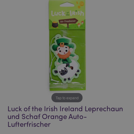
the
the
end
beginning
of
of
the
the
images
images
gallery
gallery
Tap to expand
Luck of the Irish Ireland Leprechaun
und Schaf Orange Auto-
Lufterfrischer