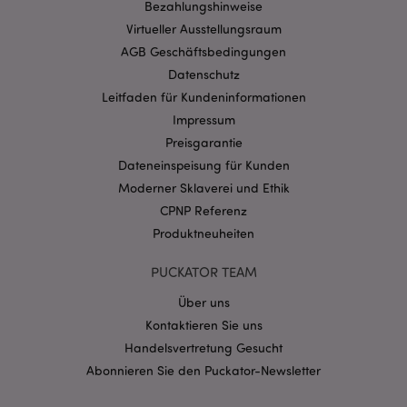
Bezahlungshinweise
Ohne unbedingt notwendige cookies kann die
Website nicht richtig genutzt werden.
Virtueller Ausstellungsraum
Provider
/
AGB Geschäftsbedingungen
Name
Abl
Domain
Datenschutz
CookieScriptConsent
1 Mo
CookieScript
Leitfaden für Kundeninformationen
.puckator.de
Impressum
Preisgarantie
Dateneinspeisung für Kunden
Moderner Sklaverei und Ethik
CPNP Referenz
mage-cache-storage-section-
1 T
Adobe Inc.
Produktneuheiten
invalidation
www.puckator.de
PUCKATOR TEAM
Über uns
Datenschutzbestimmungen von Google
Kontaktieren Sie uns
PHPSESSID
1 Ta
PHP.net
Stun
Handelsvertretung Gesucht
.www.puckator.de
Abonnieren Sie den Puckator-Newsletter