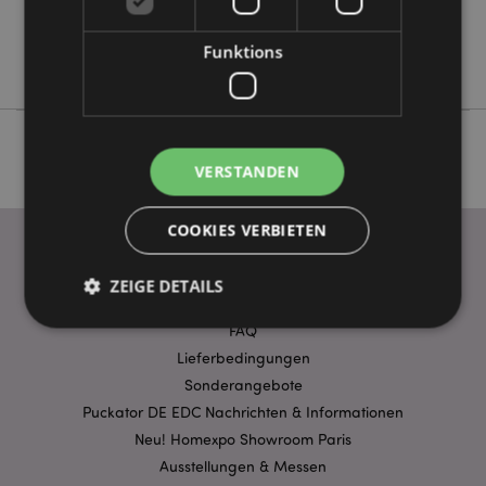
Keine
Keine
Funktions
Luck of the Irish
VERSTANDEN
COOKIES VERBIETEN
ZEIGE DETAILS
WICHTIGE INFORMATION
FAQ
Lieferbedingungen
Unbedingt notwendige
Leistungs
Sonderangebote
Ausrichten
Funktions
Puckator DE EDC Nachrichten & Informationen
Neu! Homexpo Showroom Paris
Streng-notwendige-Cookies ermöglichen
Kernfunktionen der Website wie die
Ausstellungen & Messen
Benutzeranmeldung und die Kontoverwaltung.