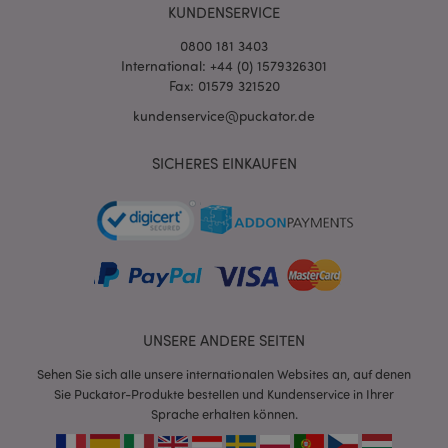
KUNDENSERVICE
0800 181 3403
International: +44 (0) 1579326301
Fax: 01579 321520
kundenservice@puckator.de
SICHERES EINKAUFEN
mage-messages
1 Ta
Adobe Inc.
Stun
www.puckator.de
UNSERE ANDERE SEITEN
Sehen Sie sich alle unsere internationalen Websites an, auf denen
mage-cache-sessid
1 T
Adobe Inc.
Sie Puckator-Produkte bestellen und Kundenservice in Ihrer
www.puckator.de
Sprache erhalten können.