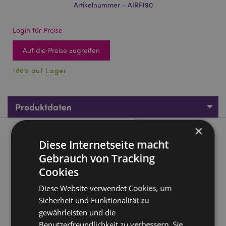
Artikelnummer - AIRF190
Login für Preise
Auf die Preise zugreifen
1866 auf Lager
Produktdaten
×
Produktbeschreibung
Diese Internetseite macht
Gebrauch von Tracking
Luck of the Irish Ireland Leprechaun und Schaf Orange
Cookies
Auto-Lufterfrischer
Diese Website verwendet Cookies, um
Material:
Pappe, Polypropylen, Elastik, saugfähiges
Papier und Duftstoff
Sicherheit und Funktionalität zu
gewährleisten und die
Duft:
Orange
Benutzerfreundlichkeit zu verbessern. Sie