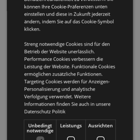
Sicherheitsinformation:
Von Kindern fernhalten.
können Ihre Cookie-Präferenzen unten
Vollständige Sicherheits- und Duftinformationen sind
einstellen und diese in Zukunft jederzeit
auf der Produktverpackung angegeben. Nicht auf
Oberflächen ablegen oder anlehnen, da die Öle im
ändern, indem Sie auf das Cookie-Symbol
Lufterfrischer Flecken oder Schäden verursachen
klicken.
können.
Streng notwendige Cookies sind für den
Produkttressourcen:
Betrieb der Website unerlässlich.
Möchten Sie mehr über den Einkauf bei Puckator
Performance Cookies verbessern die
erfahren?
Dann lesen Sie unseren
Leitfaden für
Leistung der Website. Funktionale Cookies
Kundeninformationen.
ermöglichen zusätzliche Funktionen.
Targeting Cookies werden für Anzeigen-
Produktattribute
Personalisierung und analytische
Verfolgung verwendet. Weitere
Mehr
Höhe 9cm Breite 7.5cm Tiefe 0.1cm
Informationen finden Sie auch in unsere
Information
5056848203672
Datenschutz Politik
240
0.013000
Unbedingt
Leistungs
Ausrichten
notwendige
Keine