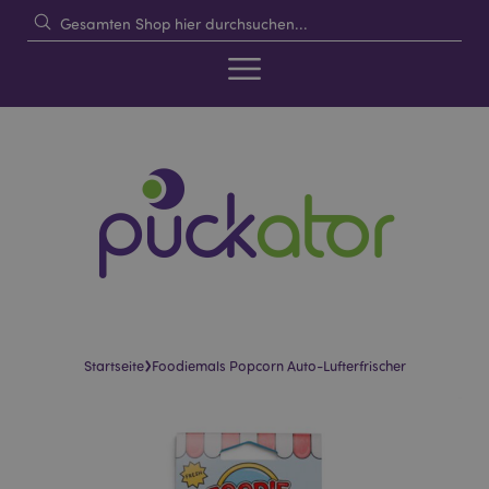
›
Startseite
Foodiemals Popcorn Auto-Lufterfrischer
Skip
Skip
to
to
the
the
end
beginning