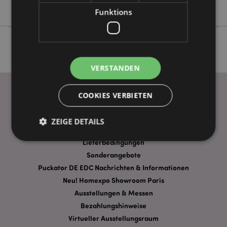
Foodiemals
Funktions
VERSTANDEN
COOKIES VERBIETEN
WICHTIGE INFORMATION
ZEIGE DETAILS
FAQ
Lieferbedingungen
Sonderangebote
Unbedingt notwendige
Leistungs
Puckator DE EDC Nachrichten & Informationen
Ausrichten
Funktions
Neu! Homexpo Showroom Paris
Ausstellungen & Messen
Streng-notwendige-Cookies ermöglichen
Kernfunktionen der Website wie die
Bezahlungshinweise
Benutzeranmeldung und die Kontoverwaltung.
Virtueller Ausstellungsraum
Ohne unbedingt notwendige cookies kann die
Website nicht richtig genutzt werden.