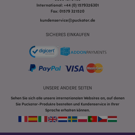
International: +44 (0) 1579326301
Fax: 01579 321520
kundenservice@puckator.de
SICHERES EINKAUFEN
mage-messages
1 Ta
Adobe Inc.
Stun
www.puckator.de
UNSERE ANDERE SEITEN
Sehen Sie sich alle unsere internationalen Websites an, auf denen
Sie Puckator-Produkte bestellen und Kundenservice in Ihrer
mage-cache-sessid
1 T
Adobe Inc.
Sprache erhalten können.
www.puckator.de