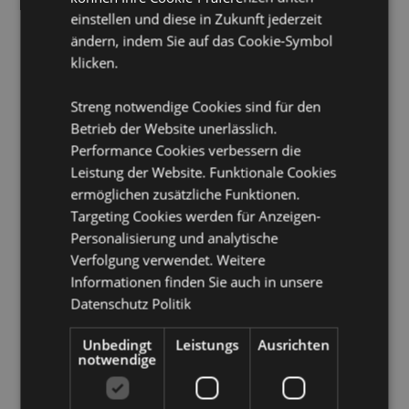
angegeben. Nicht auf Oberflächen ablegen oder
einstellen und diese in Zukunft jederzeit
anlehnen, da die Öle im Lufterfrischer Flecken oder
ändern, indem Sie auf das Cookie-Symbol
Schäden verursachen können.
klicken.
Produkttressourcen:
Streng notwendige Cookies sind für den
Möchten Sie mehr über den Einkauf bei Puckator
Betrieb der Website unerlässlich.
erfahren?
Dann lesen Sie unseren
Leitfaden für
Performance Cookies verbessern die
Kundeninformationen.
Leistung der Website. Funktionale Cookies
ermöglichen zusätzliche Funktionen.
Produktattribute
Targeting Cookies werden für Anzeigen-
Personalisierung und analytische
Mehr
Höhe 9.5cm Breite 6.5cm Tiefe 0.1cm
Information
Verfolgung verwendet. Weitere
5056848203610
Informationen finden Sie auch in unsere
240
Datenschutz Politik
0.014000
Keine
Unbedingt
Leistungs
Ausrichten
notwendige
Keine
Keine