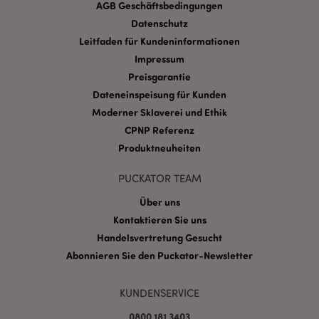
AGB Geschäftsbedingungen
Provider
/
Datenschutz
Name
Abl
Domain
Leitfaden für Kundeninformationen
CookieScriptConsent
1 Mo
CookieScript
Impressum
.puckator.de
Preisgarantie
Dateneinspeisung für Kunden
Moderner Sklaverei und Ethik
CPNP Referenz
Produktneuheiten
mage-cache-storage-section-
1 T
Adobe Inc.
invalidation
www.puckator.de
PUCKATOR TEAM
Über uns
Kontaktieren Sie uns
Datenschutzbestimmungen von Google
Handelsvertretung Gesucht
PHPSESSID
1 Ta
PHP.net
Abonnieren Sie den Puckator-Newsletter
Stun
.www.puckator.de
KUNDENSERVICE
0800 181 3403