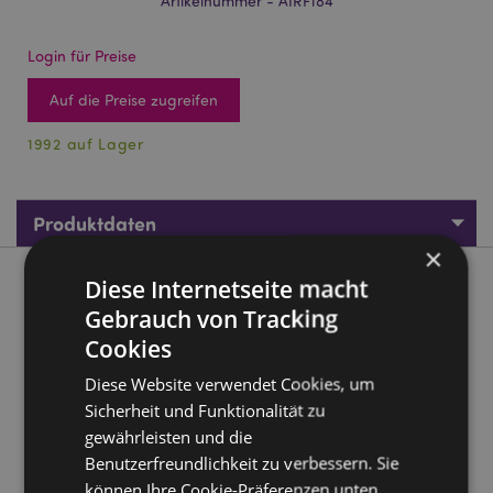
Artikelnummer - AIRF184
Login für Preise
Auf die Preise zugreifen
1992 auf Lager
Produktdaten
×
Diese Internetseite macht
Produktbeschreibung
Gebrauch von Tracking
Cookies
Foodiemals Popcorn Auto-Lufterfrischer
Material:
Pappe, Polypropylen, Elastik, saugfähiges
Diese Website verwendet Cookies, um
Papier und Duftstoff
Sicherheit und Funktionalität zu
Duft:
Popcorn
gewährleisten und die
Benutzerfreundlichkeit zu verbessern. Sie
Von Kindern fernhalten. Vollständige Sicherheits- und
Duftinformationen sind auf der Produktverpackung
können Ihre Cookie-Präferenzen unten