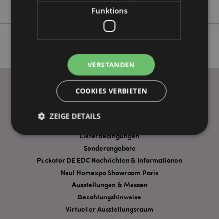
J'Adoramals
Funktions
VERSTANDEN
COOKIES VERBIETEN
WICHTIGE INFORMATION
ZEIGE DETAILS
FAQ
Lieferbedingungen
Sonderangebote
Unbedingt notwendige
Leistungs
Puckator DE EDC Nachrichten & Informationen
Ausrichten
Funktions
Neu! Homexpo Showroom Paris
Ausstellungen & Messen
Streng-notwendige-Cookies ermöglichen
Kernfunktionen der Website wie die
Bezahlungshinweise
Benutzeranmeldung und die Kontoverwaltung.
Virtueller Ausstellungsraum
Ohne unbedingt notwendige cookies kann die
Website nicht richtig genutzt werden.