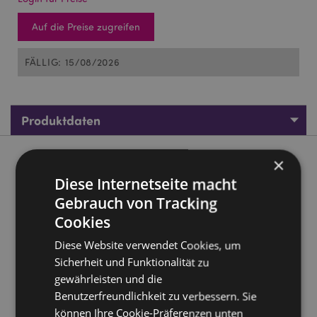
Auf die Preise zugreifen
FÄLLIG: 15/08/2026
Produktdaten
×
Produktbeschreibung
Diese Internetseite macht
J'Adoramals Herz Kirsche Auto-Lufterfrisher
Gebrauch von Tracking
Cookies
Material:
Pappe, Polypropylen, Elastik, saugfähiges
Papier und Duftstoff
Diese Website verwendet Cookies, um
Duft:
Kirsche
Sicherheit und Funktionalität zu
Von Kindern fernhalten. Vollständige Sicherheits- und
gewährleisten und die
Duftinformationen sind auf der Produktverpackung
Benutzerfreundlichkeit zu verbessern. Sie
angegeben. Nicht auf Oberflächen ablegen oder
können Ihre Cookie-Präferenzen unten