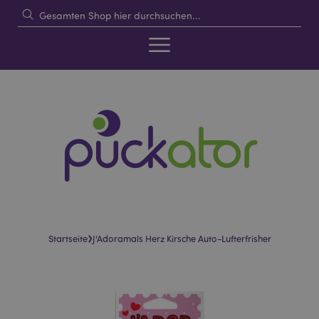
›
Startseite
J'Adoramals Herz Kirsche Auto-Lufterfrisher
Skip
Skip
to
to
the
the
end
beginning