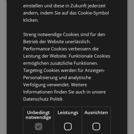
anlehnen, da die Öle im Lufterfrischer Flecken oder
einstellen und diese in Zukunft jederzeit
Schäden verursachen können.
ändern, indem Sie auf das Cookie-Symbol
Saisonaler Feiertag/ festlicher Anlass:
Valentinstag
klicken.
Produkttressourcen:
Streng notwendige Cookies sind für den
Möchten Sie mehr über den Einkauf bei Puckator
Betrieb der Website unerlässlich.
erfahren?
Dann lesen Sie unseren
Leitfaden für
Performance Cookies verbessern die
Kundeninformationen.
Leistung der Website. Funktionale Cookies
ermöglichen zusätzliche Funktionen.
Produktattribute
Targeting Cookies werden für Anzeigen-
Personalisierung und analytische
Mehr
Höhe 7cm Breite 6cm Tiefe 0.1cm
Information
Verfolgung verwendet. Weitere
5056848200886
Informationen finden Sie auch in unsere
240
Datenschutz Politik
0.012000
Keine
Unbedingt
Leistungs
Ausrichten
notwendige
Keine
Keine