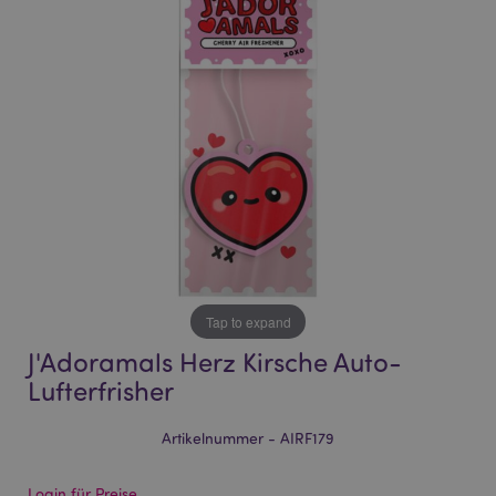
of
of
the
the
images
images
gallery
gallery
Tap to expand
J'Adoramals Herz Kirsche Auto-
Lufterfrisher
Artikelnummer - AIRF179
Login für Preise