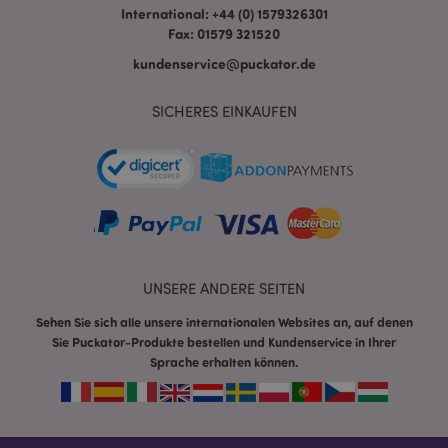
International: +44 (0) 1579326301
Fax: 01579 321520
kundenservice@puckator.de
SICHERES EINKAUFEN
mage-messages
1 Ta
Adobe Inc.
Stun
www.puckator.de
UNSERE ANDERE SEITEN
Sehen Sie sich alle unsere internationalen Websites an, auf denen
Sie Puckator-Produkte bestellen und Kundenservice in Ihrer
mage-cache-sessid
1 T
Adobe Inc.
Sprache erhalten können.
www.puckator.de