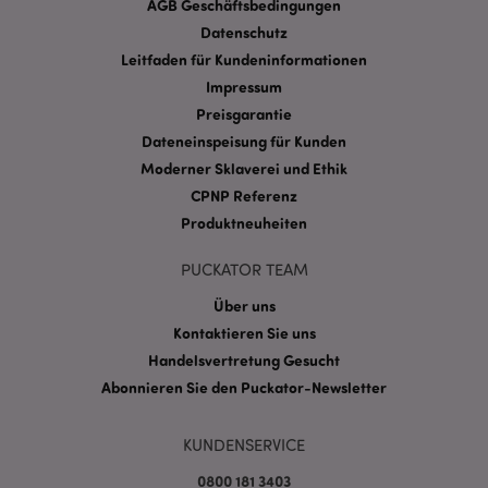
AGB Geschäftsbedingungen
Datenschutz
Provider
/
Name
Abl
Domain
Leitfaden für Kundeninformationen
CookieScriptConsent
1 Mo
CookieScript
Impressum
.puckator.de
Preisgarantie
Dateneinspeisung für Kunden
Moderner Sklaverei und Ethik
CPNP Referenz
Produktneuheiten
mage-cache-storage-section-
1 T
Adobe Inc.
invalidation
www.puckator.de
PUCKATOR TEAM
Über uns
Kontaktieren Sie uns
Datenschutzbestimmungen von Google
Handelsvertretung Gesucht
PHPSESSID
1 Ta
PHP.net
Abonnieren Sie den Puckator-Newsletter
Stun
.www.puckator.de
KUNDENSERVICE
0800 181 3403