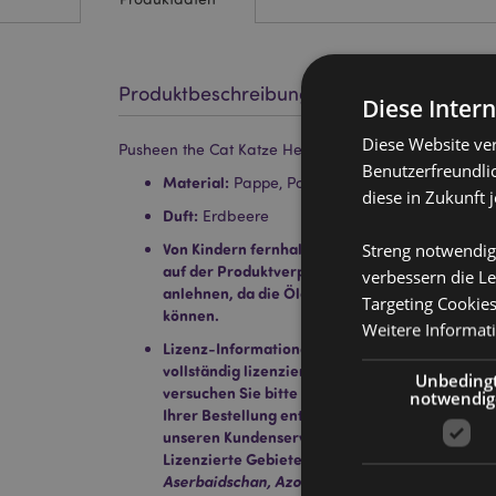
Produktbeschreibung
Diese Inter
Diese Website ve
Pusheen the Cat Katze Herz Erdbeere Auto-Lufterfris
Benutzerfreundlic
Material:
Pappe, Polypropylen, Elastik, saugfäh
diese in Zukunft 
Duft:
Erdbeere
Streng notwendig
Von Kindern fernhalten. Vollständige Sicherhei
auf der Produktverpackung angegeben. Nicht 
verbessern die Le
anlehnen, da die Öle im Lufterfrischer Flecke
Targeting Cookie
können.
Weitere Informat
Lizenz-Informationen:
Dieses Produkt ist für d
vollständig lizenziert. Wenn Sie sich außerhalb
Unbeding
versuchen Sie bitte nicht, dieses Produkt zu ka
notwendig
Ihrer Bestellung entfernt. Für weitere Informat
unseren Kundenservice.
Lizenzierte Gebiete:
Åland-Inseln, Albanien, A
Aserbaidschan, Azoren (Portugal), Balearen (Sp