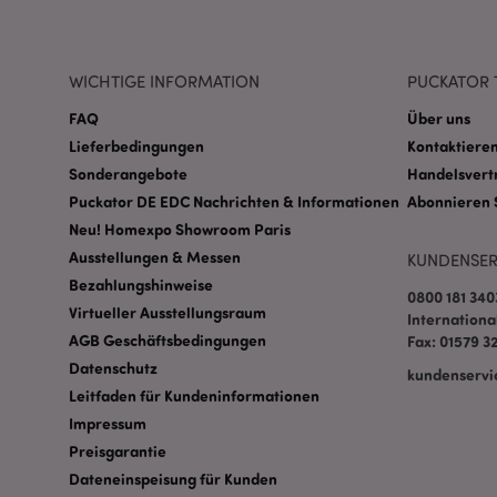
WICHTIGE INFORMATION
PUCKATOR 
FAQ
Über uns
mage-messages
Lieferbedingungen
Kontaktieren
Sonderangebote
Handelsvert
Puckator DE EDC Nachrichten & Informationen
Abonnieren 
Neu! Homexpo Showroom Paris
mage-cache-sessid
Ausstellungen & Messen
KUNDENSER
Bezahlungshinweise
0800 181 340
Virtueller Ausstellungsraum
Internationa
X-Magento-Vary
AGB Geschäftsbedingungen
Fax: 01579 3
Datenschutz
kundenservi
Leitfaden für Kundeninformationen
Impressum
_GRECAPTCHA
Preisgarantie
Dateneinspeisung für Kunden