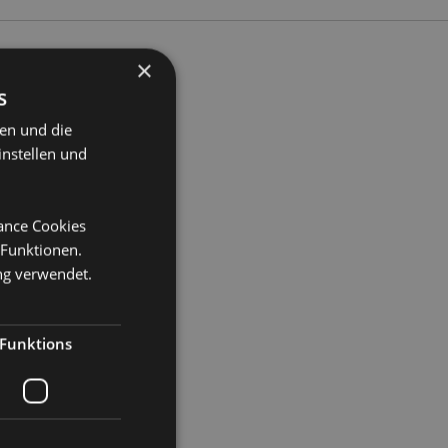
×
s
te 6cm Tiefe 0.1cm
ten und die
instellen und
0
mance Cookies
 Funktionen.
ng verwendet.
Funktions
Katze