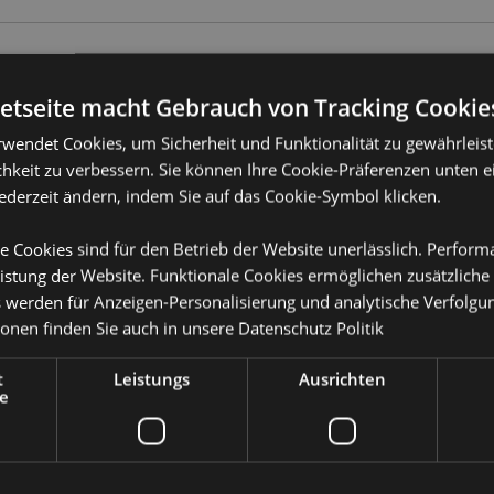
Produktattribute
netseite macht Gebrauch von Tracking Cookie
Mehr
Abmessungen
Höhe 7cm Brei
rwendet Cookies, um Sicherheit und Funktionalität zu gewährleis
Information
cher
hkeit zu verbessern. Sie können Ihre Cookie-Präferenzen unten e
EAN-Nummer
505507151492
iges Papier und Duftstoff
jederzeit ändern, indem Sie auf das Cookie-Symbol klicken.
Kartonmenge
240
e Cookies sind für den Betrieb der Website unerlässlich. Perfor
ts- und Duftinformationen sind
auf Oberflächen ablegen oder
Gewicht (kg)
0.012000
istung der Website. Funktionale Cookies ermöglichen zusätzliche
n oder Schäden verursachen
s werden für Anzeigen-Personalisierung und analytische Verfolgu
IM SALE
Keine
ionen finden Sie auch in unsere
Datenschutz Politik
ie unten aufgeführten Länder
NEU
Keine
 dieser Gebiete befinden,
t
Leistungs
Ausrichten
ufen. Andernfalls wird es aus
e
PROMO
Keine
ionen wenden Sie sich bitte an
Marke
Pusheen, die 
ndorra, Österreich,
anien), Weißrussland, Belgien,