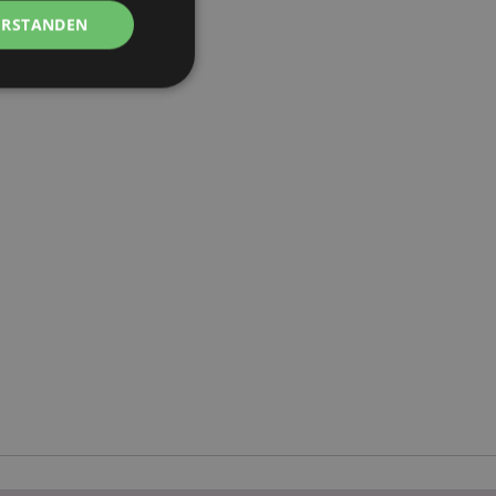
ERSTANDEN
Kontoverwaltung.
Script.com-Dienst
seinstellungen für
. Das Cookie-Banner
rdnungsgemäß
 um das
n im Browser zu
Seiten zu
eneriert wird, die
ies ist eine
erwalten von
endet wird.