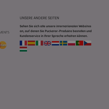
m eine zufällig
se, wie sie
e spezifisch sein.
e Beibehaltung des
zer zwischen den
UNSERE ANDERE SEITEN
Sehen Sie sich alle unsere internationalen Websites
andere
nutzer angezeigt
an, auf denen Sie Puckator-Produkte bestellen und
mmungsnachricht
Kundenservice in Ihrer Sprache erhalten können.
gen. Die Nachricht
 nachdem sie dem
e Bereinigung des
Wenn das Cookie von
t wird, bereinigt
peicher und setzt
rd vom Magento 2-
heben, dass die
e Version einer
icht die
sionen derselben
orderliches Cookie
ührt wird, um seine