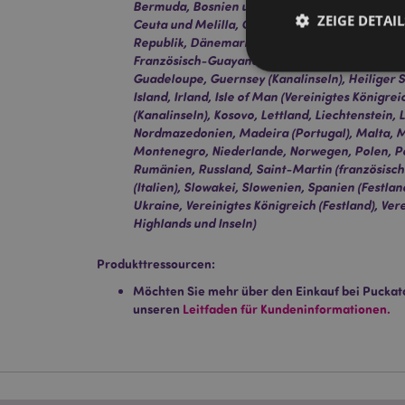
Bermuda, Bosnien und Herzegowina, Bulgarien, 
ZEIGE DETAIL
Ceuta und Melilla, Chile, Korsika (Frankreich),
Republik, Dänemark, Estland, Finnland (Festland
Französisch-Guayana, Georgien, Deutschland, 
Guadeloupe, Guernsey (Kanalinseln), Heiliger S
Island, Irland, Isle of Man (Vereinigtes Königreic
(Kanalinseln), Kosovo, Lettland, Liechtenstein,
Nordmazedonien, Madeira (Portugal), Malta, M
Streng-notwendige-C
Montenegro, Niederlande, Norwegen, Polen, Por
Ohne unbedingt notwe
Rumänien, Russland, Saint-Martin (französischer
(Italien), Slowakei, Slowenien, Spanien (Festla
Name
Ukraine, Vereinigtes Königreich (Festland), Ver
Highlands und Inseln)
CookieScriptConse
Produkttressourcen:
Möchten Sie mehr über den Einkauf bei Puckat
mage-cache-storage
unseren
Leitfaden für Kundeninformationen.
invalidation
PHPSESSID