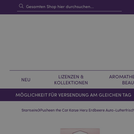
LIZENZEN &
AROMATHE
NEU
KOLLEKTIONEN
BEAU
MÖGLICHKEIT FÜR VERSENDUNG AM GLEICHEN TAG
›
Startseite
Pusheen the Cat Katze Herz Erdbeere Auto-Lufterfrisc
Skip
Skip
to
to
the
the