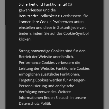
Sicherheit und Funktionalität zu
Duft Inhaltsstoffe:
Auf der Verpackung gelistet.
gewährleisten und die
Sicherheitsinformation:
Von Kindern fernhalten.
Benutzerfreundlichkeit zu verbessern. Sie
Weitere Sicherheitsinformation ist auf der Verpackung
können Ihre Cookie-Präferenzen unten
zu finden.
einstellen und diese in Zukunft jederzeit
Lizenz-Informationen:
Dieses Produkt ist voll lizenziert
ändern, indem Sie auf das Cookie-Symbol
und kann weltweit verkauft werden, außer in den
klicken.
USA. Wenn Sie für eine Lieferung in die USA bestellen,
versuchen Sie bitte nicht, dieses Produkt zu kaufen, da
das Produkt sonst aus Ihrer Bestellung entfernt wird.
Streng notwendige Cookies sind für den
Wenn Sie weitere Informationen benötigen, wenden
Betrieb der Website unerlässlich.
Sie sich bitte an unser Kundenservice Team.
Performance Cookies verbessern die
Leistung der Website. Funktionale Cookies
Produkttressourcen:
ermöglichen zusätzliche Funktionen.
Möchten Sie mehr über den Einkauf bei Puckator
Targeting Cookies werden für Anzeigen-
erfahren?
Dann lesen Sie unseren
Leitfaden für
Personalisierung und analytische
Kundeninformationen.
Verfolgung verwendet. Weitere
Informationen finden Sie auch in unsere
Produktattribute
Datenschutz Politik
Mehr