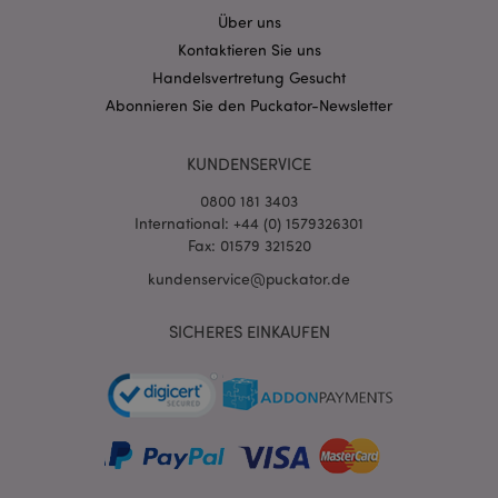
Stun
.www.puckator.de
Über uns
Kontaktieren Sie uns
Handelsvertretung Gesucht
Abonnieren Sie den Puckator-Newsletter
KUNDENSERVICE
0800 181 3403
International: +44 (0) 1579326301
Fax: 01579 321520
kundenservice@puckator.de
mage-messages
1 Ta
Adobe Inc.
Stun
www.puckator.de
SICHERES EINKAUFEN