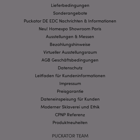
Lieferbedingungen
Streng-notwendige-Cookies ermöglichen
Sonderangebote
Kernfunktionen der Website wie die
Benutzeranmeldung und die Kontoverwaltung.
Puckator DE EDC Nachrichten & Informationen
Ohne unbedingt notwendige cookies kann die
Neu! Homexpo Showroom Paris
Website nicht richtig genutzt werden.
Ausstellungen & Messen
Provider
/
Name
Abl
Domain
Bezahlungshinweise
Virtueller Ausstellungsraum
CookieScriptConsent
1 Mo
CookieScript
.puckator.de
AGB Geschäftsbedingungen
Datenschutz
Leitfaden für Kundeninformationen
Impressum
Preisgarantie
Dateneinspeisung für Kunden
mage-cache-storage-section-
1 T
Adobe Inc.
invalidation
www.puckator.de
Moderner Sklaverei und Ethik
CPNP Referenz
Produktneuheiten
Datenschutzbestimmungen von Google
PUCKATOR TEAM
PHPSESSID
1 Ta
PHP.net