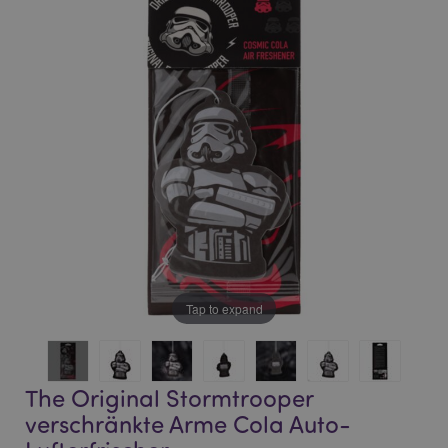
end
beginning
of
of
the
the
images
images
gallery
gallery
Tap to expand
The Original Stormtrooper
verschränkte Arme Cola Auto-