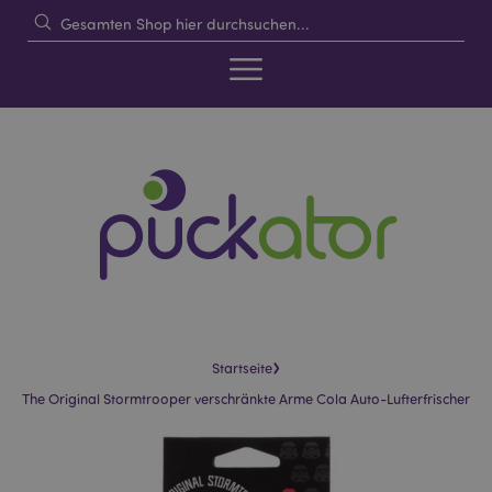
›
Startseite
The Original Stormtrooper verschränkte Arme Cola Auto-Lufterfrischer
Skip
Skip
to
to
the
the