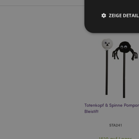
ZEIGE DETAIL
Streng-notwendige-C
Ohne unbedingt notwe
Name
CookieScriptConse
Totenkopf & Spinne Pompo
Bleistift
mage-cache-storage
invalidation
STA241
PHPSESSID
1520 auf Lager