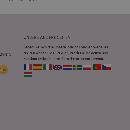
erwalten von
endet wird.
m eine zufällig
se, wie sie
e spezifisch sein.
e Beibehaltung des
zer zwischen den
UNSERE ANDERE SEITEN
andere
nutzer angezeigt
Sehen Sie sich alle unsere internationalen Websites
mmungsnachricht
gen. Die Nachricht
an, auf denen Sie Puckator-Produkte bestellen und
 nachdem sie dem
Kundenservice in Ihrer Sprache erhalten können.
e Bereinigung des
Wenn das Cookie von
t wird, bereinigt
peicher und setzt
rd vom Magento 2-
heben, dass die
e Version einer
icht die
sionen derselben
orderliches Cookie
ührt wird, um seine