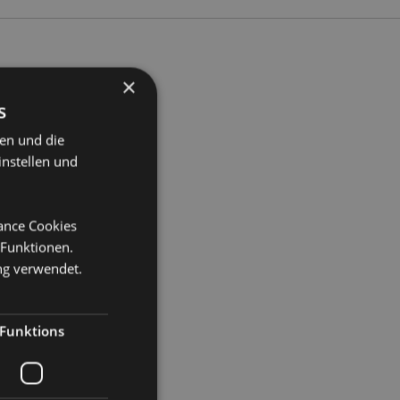
×
s
ite 14.5cm Tiefe 10.5cm
ten und die
2
instellen und
mance Cookies
 Funktionen.
ng verwendet.
Funktions