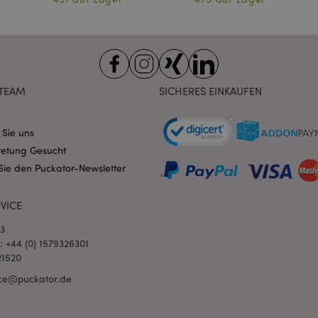
allgemeine Kennung, die zum V
Benutzersitzungsvariablen verw
Normalerweise handelt es sich u
generierte Zahl. Die Art und Wei
verwendet wird, kann für die Sit
Ein gutes Beispiel ist jedoch di
Anmeldestatus für einen Benut
Seiten.
TEAM
SICHERES EINKAUFEN
1 Tag 16
Verfolgt Fehlermeldungen und 
Adobe Inc.
Stunden
Benachrichtigungen, die dem Be
www.puckator.de
werden, z. B. die Cookie-Zusti
und verschiedene Fehlermeldun
 Sie uns
wird aus dem Cookie gelöscht,
Käufer angezeigt wurde.
retung Gesucht
Sie den Puckator-Newsletter
1 Tag
Der Wert dieses Cookies löst di
Adobe Inc.
lokalen Cache-Speichers aus. 
www.puckator.de
der Backend-Anwendung entfern
der Administrator den lokalen S
VICE
den Cookie-Wert auf true.
03
1 Tag 16
Das X-Magento-Vary-Cookie wi
Adobe Inc.
Stunden
System verwendet, um hervorzu
www.puckator.de
l: +44 (0) 1579326301
von einem Benutzer angefordert
21520
Seite geändert wurde. Es ermögl
Speicherung verschiedener Ver
ce@puckator.de
Seite im Cache, z. B. Varnish.
6
Google reCAPTCHA setzt ein erf
Google LLC
Monate
(_GRECAPTCHA), wenn es ausgef
www.google.com