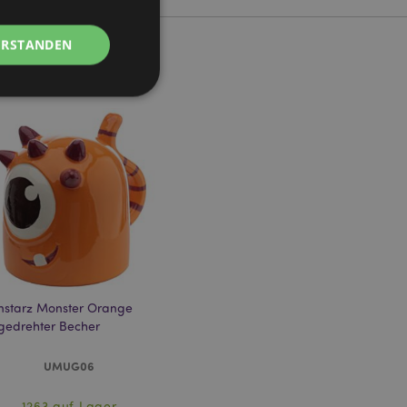
ERSTANDEN
Kontoverwaltung.
Script.com-Dienst
seinstellungen für
. Das Cookie-Banner
rdnungsgemäß
starz Monster Orange
edrehter Becher
 um das
n im Browser zu
Seiten zu
UMUG06
eneriert wird, die
ies ist eine
1263 auf Lager