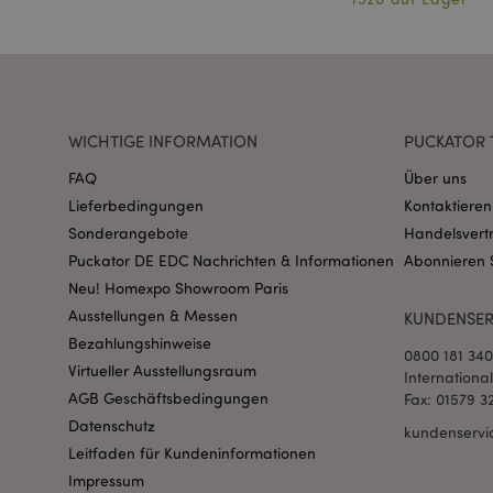
WICHTIGE INFORMATION
PUCKATOR 
mage-messages
FAQ
Über uns
Lieferbedingungen
Kontaktieren
Sonderangebote
Handelsvert
Puckator DE EDC Nachrichten & Informationen
Abonnieren 
mage-cache-sessid
Neu! Homexpo Showroom Paris
Ausstellungen & Messen
KUNDENSER
Bezahlungshinweise
0800 181 34
X-Magento-Vary
Virtueller Ausstellungsraum
Internationa
AGB Geschäftsbedingungen
Fax: 01579 3
Datenschutz
kundenservi
Leitfaden für Kundeninformationen
_GRECAPTCHA
Impressum