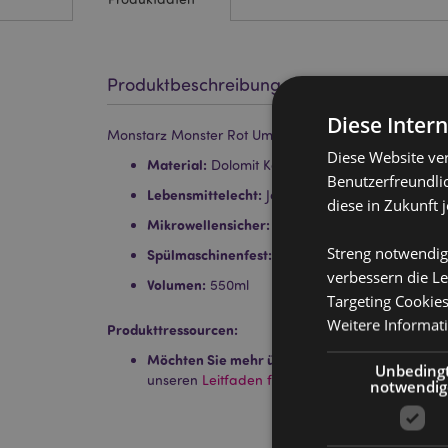
Produktbeschreibung
Diese Inter
Monstarz Monster Rot Umgedrehter Becher
Diese Website ve
Material:
Dolomit Keramik
Benutzerfreundlic
Lebensmittelecht:
Ja
diese in Zukunft 
Mikrowellensicher:
Nein
Streng notwendig
Spülmaschinenfest:
Nein
verbessern die Le
Volumen:
550ml
Targeting Cookie
Weitere Informat
Produkttressourcen:
Möchten Sie mehr über den Einkauf bei Puckat
Unbeding
unseren
Leitfaden für Kundeninformationen.
notwendig