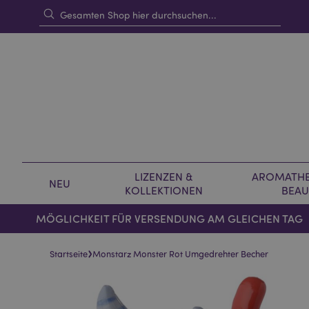
LIZENZEN &
AROMATHE
NEU
KOLLEKTIONEN
BEAU
MÖGLICHKEIT FÜR VERSENDUNG AM GLEICHEN TAG
›
Startseite
Monstarz Monster Rot Umgedrehter Becher
Skip
Skip
to
to
the
the