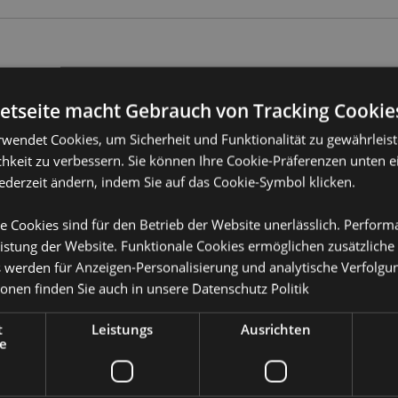
Produktattribute
Mehr
netseite macht Gebrauch von Tracking Cookie
Abmessungen
Höhe 12cm Bre
Information
rwendet Cookies, um Sicherheit und Funktionalität zu gewährleis
EAN-Nummer
505507176305
hkeit zu verbessern. Sie können Ihre Cookie-Präferenzen unten e
jederzeit ändern, indem Sie auf das Cookie-Symbol klicken.
Kartonmenge
24
Gewicht (kg)
0.470000
e Cookies sind für den Betrieb der Website unerlässlich. Perfor
istung der Website. Funktionale Cookies ermöglichen zusätzliche
IM SALE
Keine
s werden für Anzeigen-Personalisierung und analytische Verfolgu
ionen finden Sie auch in unsere
Datenschutz Politik
NEU
Keine
or erfahren?
Dann lesen Sie
PROMO
t
Leistungs
Ausrichten
Keine
e
Marke
Monstarz